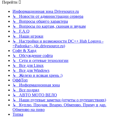
Перейти
Информационная зона Drivesource.ru
↳ Новости от администрации сервера
↳ Вопросы общего характера
↳ Вопросы по картам, скинам и звукам
↳ F.A.Q
↳ Наши игроки
↳ Настройки и возможности DC++ Hub Logovo -
=Padonka=- (dc.drivesource.ru)
Софт & Хард
↳ Обсуждение софта
↳ Сети и сетевые технологии
↳ Все для Linux
↳ Все для Windows
↳ Железо и всякая хрень :)
ОффТоп
↳ Информационная зона
↳ Все подряд
↳ АВТО МОТО ВЕЛО
↳ Наши путевые заметки (отчеты о путешествиях)
↳ Куплю. Продам. Впарю. Обменяю. Приму в дар.
Обменяю на пиво
Топка