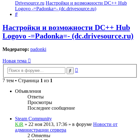
Drivesource.ru
Настройки и возможности DC++ Hub
Logovo -=Padonka=- (dc.drivesource.ru)
Поиск
Настройки и возможности DC++ Hub
Logovo -=Padonka=- (dc.drivesource.ru)
Модератор:
padonki
Новая тема
Расширенный
Поиск
поиск
7 тем • Страница
1
из
1
Объявления
Ответы
Просмотры
Последнее сообщение
Steam Community
KiR
»
22 ноя 2013, 17:36
» в форуме
Новости от
администрации сервера
2
Ответы