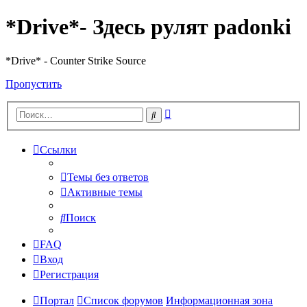
*Drive*- Здесь рулят padonki
*Drive* - Counter Strike Source
Пропустить
Расширенный
Поиск
поиск
Ссылки
Темы без ответов
Активные темы
Поиск
FAQ
Вход
Регистрация
Портал
Список форумов
Информационная зона