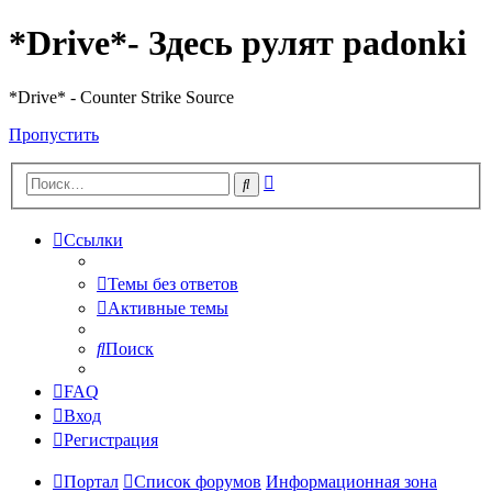
*Drive*- Здесь рулят padonki
*Drive* - Counter Strike Source
Пропустить
Расширенный
Поиск
поиск
Ссылки
Темы без ответов
Активные темы
Поиск
FAQ
Вход
Регистрация
Портал
Список форумов
Информационная зона