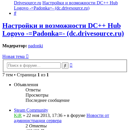
Drivesource.ru
Настройки и возможности DC++ Hub
Logovo -=Padonka=- (dc.drivesource.ru)
Поиск
Настройки и возможности DC++ Hub
Logovo -=Padonka=- (dc.drivesource.ru)
Модератор:
padonki
Новая тема
Расширенный
Поиск
поиск
7 тем • Страница
1
из
1
Объявления
Ответы
Просмотры
Последнее сообщение
Steam Community
KiR
»
22 ноя 2013, 17:36
» в форуме
Новости от
администрации сервера
2
Ответы