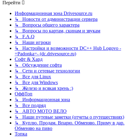
Перейти
Информационная зона Drivesource.ru
↳ Новости от администрации сервера
↳ Вопросы общего характера
↳ Вопросы по картам, скинам и звукам
↳ F.A.Q
↳ Наши игроки
↳ Настройки и возможности DC++ Hub Logovo -
=Padonka=- (dc.drivesource.ru)
Софт & Хард
↳ Обсуждение софта
↳ Сети и сетевые технологии
↳ Все для Linux
↳ Все для Windows
↳ Железо и всякая хрень :)
ОффТоп
↳ Информационная зона
↳ Все подряд
↳ АВТО МОТО ВЕЛО
↳ Наши путевые заметки (отчеты о путешествиях)
↳ Куплю. Продам. Впарю. Обменяю. Приму в дар.
Обменяю на пиво
Топка