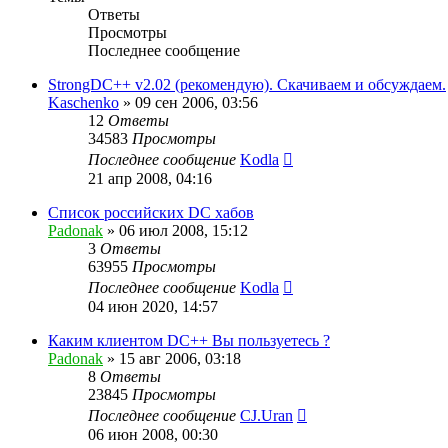
Ответы
Просмотры
Последнее сообщение
StrongDC++ v2.02 (рекомендую). Скачиваем и обсуждаем.
Kaschenko
»
09 сен 2006, 03:56
12
Ответы
34583
Просмотры
Последнее сообщение
Kodla
21 апр 2008, 04:16
Список российских DC хабов
Padonak
»
06 июл 2008, 15:12
3
Ответы
63955
Просмотры
Последнее сообщение
Kodla
04 июн 2020, 14:57
Каким клиентом DC++ Вы пользуетесь ?
Padonak
»
15 авг 2006, 03:18
8
Ответы
23845
Просмотры
Последнее сообщение
CJ.Uran
06 июн 2008, 00:30