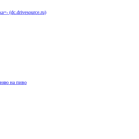
 (dc.drivesource.ru)
няю на пиво