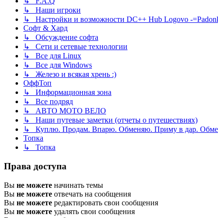
↳ F.A.Q
↳ Наши игроки
↳ Настройки и возможности DC++ Hub Logovo -=Padonka=-
Софт & Хард
↳ Обсуждение софта
↳ Сети и сетевые технологии
↳ Все для Linux
↳ Все для Windows
↳ Железо и всякая хрень :)
ОффТоп
↳ Информационная зона
↳ Все подряд
↳ АВТО МОТО ВЕЛО
↳ Наши путевые заметки (отчеты о путешествиях)
↳ Куплю. Продам. Впарю. Обменяю. Приму в дар. Обме
Топка
↳ Топка
Права доступа
Вы
не можете
начинать темы
Вы
не можете
отвечать на сообщения
Вы
не можете
редактировать свои сообщения
Вы
не можете
удалять свои сообщения