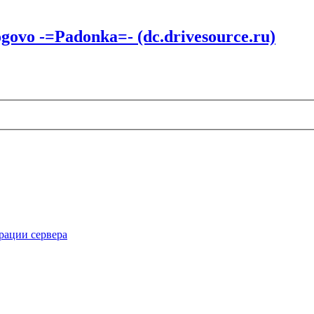
vo -=Padonka=- (dc.drivesource.ru)
рации сервера