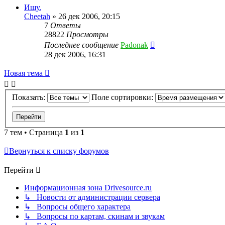
Ищу.
Cheetah
»
26 дек 2006, 20:15
7
Ответы
28822
Просмотры
Последнее сообщение
Padonak
28 дек 2006, 16:31
Новая тема
Показать:
Поле сортировки:
7 тем • Страница
1
из
1
Вернуться к списку форумов
Перейти
Информационная зона Drivesource.ru
↳ Новости от администрации сервера
↳ Вопросы общего характера
↳ Вопросы по картам, скинам и звукам