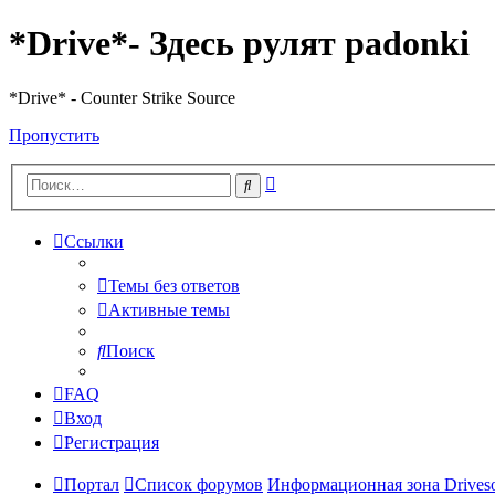
*Drive*- Здесь рулят padonki
*Drive* - Counter Strike Source
Пропустить
Расширенный
Поиск
поиск
Ссылки
Темы без ответов
Активные темы
Поиск
FAQ
Вход
Регистрация
Портал
Список форумов
Информационная зона Driveso