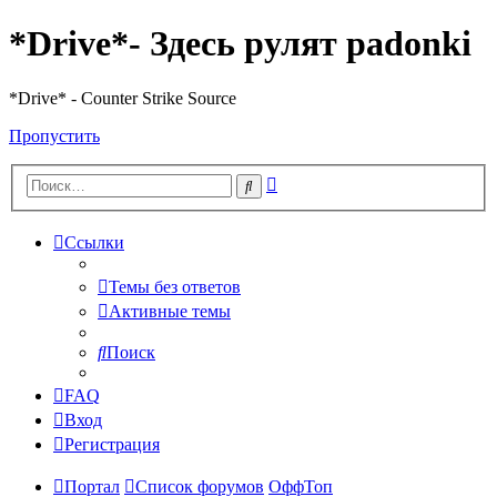
*Drive*- Здесь рулят padonki
*Drive* - Counter Strike Source
Пропустить
Расширенный
Поиск
поиск
Ссылки
Темы без ответов
Активные темы
Поиск
FAQ
Вход
Регистрация
Портал
Список форумов
ОффТоп