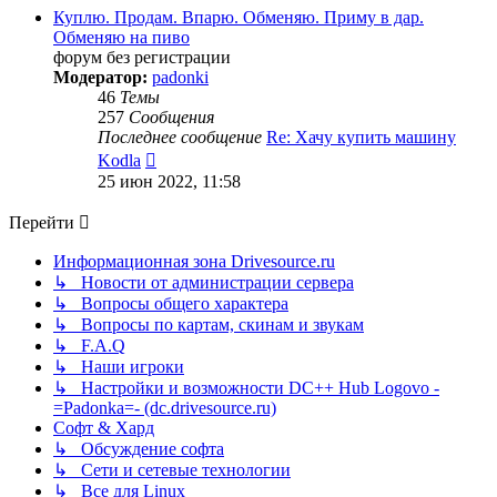
сообщению
Куплю. Продам. Впарю. Обменяю. Приму в дар.
Обменяю на пиво
форум без регистрации
Модератор:
padonki
46
Темы
257
Сообщения
Последнее сообщение
Re: Хачу купить машину
Перейти
Kodla
к
25 июн 2022, 11:58
последнему
сообщению
Перейти
Информационная зона Drivesource.ru
↳ Новости от администрации сервера
↳ Вопросы общего характера
↳ Вопросы по картам, скинам и звукам
↳ F.A.Q
↳ Наши игроки
↳ Настройки и возможности DC++ Hub Logovo -
=Padonka=- (dc.drivesource.ru)
Софт & Хард
↳ Обсуждение софта
↳ Сети и сетевые технологии
↳ Все для Linux