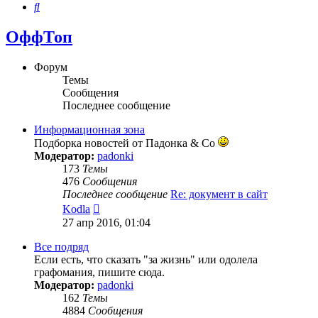
Поиск
ОффТоп
Форум
Темы
Сообщения
Последнее сообщение
Информационная зона
Подборка новостей от Падонка & Co
Модератор:
padonki
173
Темы
476
Сообщения
Последнее сообщение
Re: документ в сайт
Перейти
Kodla
к
27 апр 2016, 01:04
последнему
сообщению
Все подряд
Если есть, что сказать "за жизнь" или одолела
графомания, пишите сюда.
Модератор:
padonki
162
Темы
4884
Сообщения