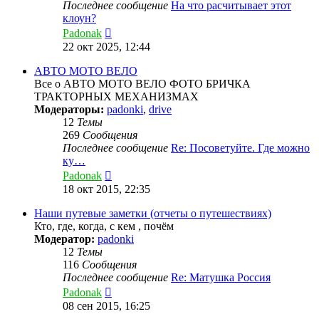
Последнее сообщение
На что расчитывает этот
клоун?
Перейти
Padonak
к
22 окт 2025, 12:44
последнему
сообщению
АВТО МОТО ВЕЛО
Все о АВТО МОТО ВЕЛО ФОТО БРИЧКА
ТРАКТОРНЫХ МЕХАНИЗМАХ
Модераторы:
padonki
,
drive
12
Темы
269
Сообщения
Последнее сообщение
Re: Посоветуйте. Где можно
ку…
Перейти
Padonak
к
18 окт 2015, 22:35
последнему
сообщению
Наши путевые заметки (отчеты о путешествиях)
Кто, где, когда, с кем , почём
Модератор:
padonki
12
Темы
116
Сообщения
Последнее сообщение
Re: Матушка Россия
Перейти
Padonak
к
08 сен 2015, 16:25
последнему