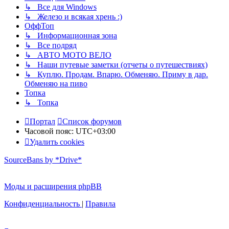
↳ Все для Windows
↳ Железо и всякая хрень :)
ОффТоп
↳ Информационная зона
↳ Все подряд
↳ АВТО МОТО ВЕЛО
↳ Наши путевые заметки (отчеты о путешествиях)
↳ Куплю. Продам. Впарю. Обменяю. Приму в дар.
Обменяю на пиво
Топка
↳ Топка
Портал
Список форумов
Часовой пояс:
UTC+03:00
Удалить cookies
SourceBans by *Drive*
Моды и расширения phpBB
Конфиденциальность
|
Правила