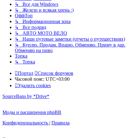
↳ Все для Windows
↳ Железо и всякая хрень :)
ОффТоп
↳ Информационная зона
↳ Все подряд
↳ АВТО МОТО ВЕЛО
↳ Наши путевые заметки (отчеты о путешествиях)
↳ Куплю. Продам. Впарю. Обменяю. Приму в дар.
Обменяю на пиво
Топка
↳ Топка
Портал
Список форумов
Часовой пояс:
UTC+03:00
Удалить cookies
SourceBans by *Drive*
Моды и расширения phpBB
Конфиденциальность
|
Правила