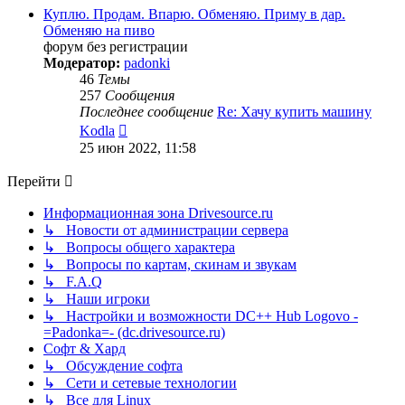
сообщению
Куплю. Продам. Впарю. Обменяю. Приму в дар.
Обменяю на пиво
форум без регистрации
Модератор:
padonki
46
Темы
257
Сообщения
Последнее сообщение
Re: Хачу купить машину
Перейти
Kodla
к
25 июн 2022, 11:58
последнему
сообщению
Перейти
Информационная зона Drivesource.ru
↳ Новости от администрации сервера
↳ Вопросы общего характера
↳ Вопросы по картам, скинам и звукам
↳ F.A.Q
↳ Наши игроки
↳ Настройки и возможности DC++ Hub Logovo -
=Padonka=- (dc.drivesource.ru)
Софт & Хард
↳ Обсуждение софта
↳ Сети и сетевые технологии
↳ Все для Linux