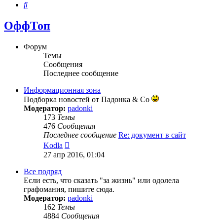
Поиск
ОффТоп
Форум
Темы
Сообщения
Последнее сообщение
Информационная зона
Подборка новостей от Падонка & Co
Модератор:
padonki
173
Темы
476
Сообщения
Последнее сообщение
Re: документ в сайт
Перейти
Kodla
к
27 апр 2016, 01:04
последнему
сообщению
Все подряд
Если есть, что сказать "за жизнь" или одолела
графомания, пишите сюда.
Модератор:
padonki
162
Темы
4884
Сообщения