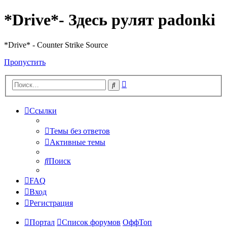
*Drive*- Здесь рулят padonki
*Drive* - Counter Strike Source
Пропустить
Расширенный
Поиск
поиск
Ссылки
Темы без ответов
Активные темы
Поиск
FAQ
Вход
Регистрация
Портал
Список форумов
ОффТоп