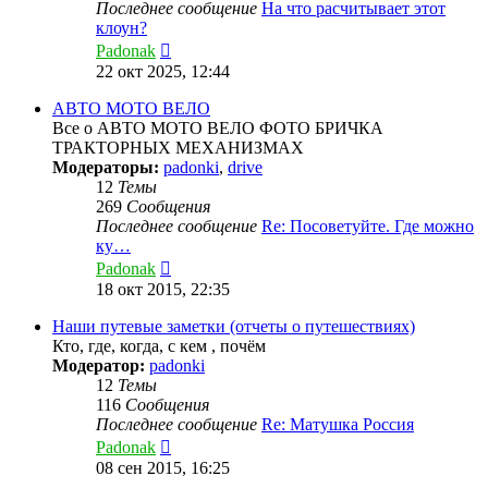
Последнее сообщение
На что расчитывает этот
клоун?
Перейти
Padonak
к
22 окт 2025, 12:44
последнему
сообщению
АВТО МОТО ВЕЛО
Все о АВТО МОТО ВЕЛО ФОТО БРИЧКА
ТРАКТОРНЫХ МЕХАНИЗМАХ
Модераторы:
padonki
,
drive
12
Темы
269
Сообщения
Последнее сообщение
Re: Посоветуйте. Где можно
ку…
Перейти
Padonak
к
18 окт 2015, 22:35
последнему
сообщению
Наши путевые заметки (отчеты о путешествиях)
Кто, где, когда, с кем , почём
Модератор:
padonki
12
Темы
116
Сообщения
Последнее сообщение
Re: Матушка Россия
Перейти
Padonak
к
08 сен 2015, 16:25
последнему