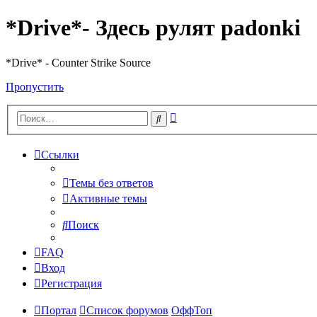
*Drive*- Здесь рулят padonki
*Drive* - Counter Strike Source
Пропустить
Расширенный
Поиск
поиск
Ссылки
Темы без ответов
Активные темы
Поиск
FAQ
Вход
Регистрация
Портал
Список форумов
ОффТоп