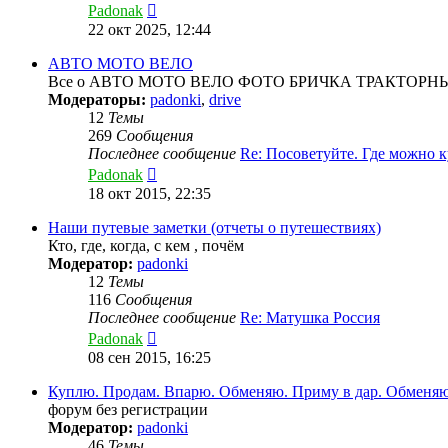
Перейти
Padonak
к
22 окт 2025, 12:44
последнему
сообщению
АВТО МОТО ВЕЛО
Все о АВТО МОТО ВЕЛО ФОТО БРИЧКА ТРАКТОР
Модераторы:
padonki
,
drive
12
Темы
269
Сообщения
Последнее сообщение
Re: Посоветуйте. Где можно 
Перейти
Padonak
к
18 окт 2015, 22:35
последнему
сообщению
Наши путевые заметки (отчеты о путешествиях)
Кто, где, когда, с кем , почём
Модератор:
padonki
12
Темы
116
Сообщения
Последнее сообщение
Re: Матушка Россия
Перейти
Padonak
к
08 сен 2015, 16:25
последнему
сообщению
Куплю. Продам. Впарю. Обменяю. Приму в дар. Обменяю
форум без регистрации
Модератор:
padonki
46
Темы