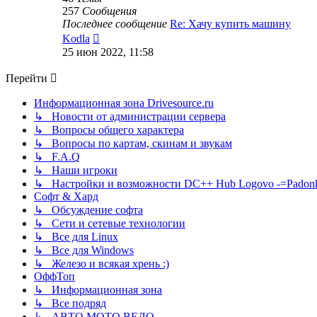
257
Сообщения
Последнее сообщение
Re: Хачу купить машину
Перейти
Kodla
к
25 июн 2022, 11:58
последнему
сообщению
Перейти
Информационная зона Drivesource.ru
↳ Новости от администрации сервера
↳ Вопросы общего характера
↳ Вопросы по картам, скинам и звукам
↳ F.A.Q
↳ Наши игроки
↳ Настройки и возможности DC++ Hub Logovo -=Padonka=-
Софт & Хард
↳ Обсуждение софта
↳ Сети и сетевые технологии
↳ Все для Linux
↳ Все для Windows
↳ Железо и всякая хрень :)
ОффТоп
↳ Информационная зона
↳ Все подряд
↳ АВТО МОТО ВЕЛО