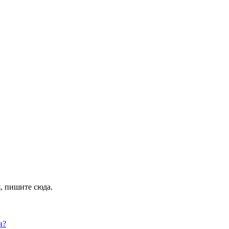
я, пишите сюда.
н?