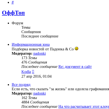
Поиск
ОффТоп
Форум
Темы
Сообщения
Последнее сообщение
Информационная зона
Подборка новостей от Падонка & Co
Модератор:
padonki
173
Темы
476
Сообщения
Последнее сообщение
Re: документ в сайт
Перейти
Kodla
к
27 апр 2016, 01:04
последнему
сообщению
Все подряд
Если есть, что сказать "за жизнь" или одолела графомани
Модератор:
padonki
162
Темы
4884
Сообщения
Последнее сообщение
На что расчитывает этот клоу