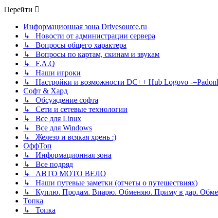
сообщению
Перейти
Информационная зона Drivesource.ru
↳ Новости от администрации сервера
↳ Вопросы общего характера
↳ Вопросы по картам, скинам и звукам
↳ F.A.Q
↳ Наши игроки
↳ Настройки и возможности DC++ Hub Logovo -=Padonka=-
Софт & Хард
↳ Обсуждение софта
↳ Сети и сетевые технологии
↳ Все для Linux
↳ Все для Windows
↳ Железо и всякая хрень :)
ОффТоп
↳ Информационная зона
↳ Все подряд
↳ АВТО МОТО ВЕЛО
↳ Наши путевые заметки (отчеты о путешествиях)
↳ Куплю. Продам. Впарю. Обменяю. Приму в дар. Обме
Топка
↳ Топка