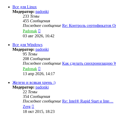
последнему
сообщению
Все для Linux
Модератор:
padonki
233
Темы
455
Сообщения
Последнее сообщение
Re: Контроль сертификатов 
Перейти
Padonak
к
03 авг 2026, 16:42
последнему
сообщению
Все для Windows
Модератор:
padonki
95
Темы
208
Сообщения
Последнее сообщение
Как сделать синхронизацию
Перейти
Padonak
к
13 апр 2026, 14:17
последнему
сообщению
Железо и всякая хрень :)
Модератор:
padonki
22
Темы
354
Сообщения
Последнее сообщение
Re: Intel® Rapid Start и Inte…
Перейти
Zerg
к
18 окт 2015, 18:23
последнему