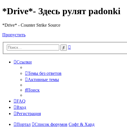
*Drive*- Здесь рулят padonki
*Drive* - Counter Strike Source
Пропустить
Расширенный
Поиск
поиск
Ссылки
Темы без ответов
Активные темы
Поиск
FAQ
Вход
Регистрация
Портал
Список форумов
Софт & Хард