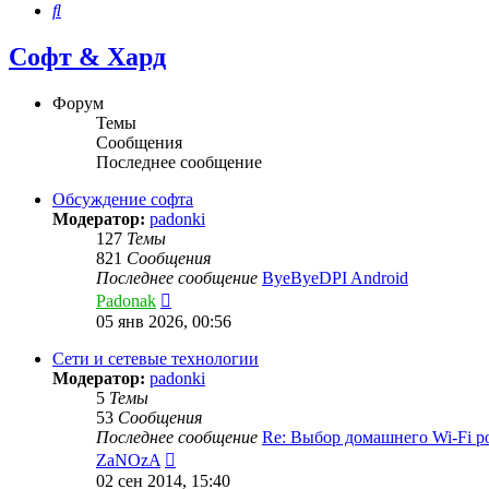
Поиск
Софт & Хард
Форум
Темы
Сообщения
Последнее сообщение
Обсуждение софта
Модератор:
padonki
127
Темы
821
Сообщения
Последнее сообщение
ByeByeDPI Android
Перейти
Padonak
к
05 янв 2026, 00:56
последнему
сообщению
Сети и сетевые технологии
Модератор:
padonki
5
Темы
53
Сообщения
Последнее сообщение
Re: Выбор домашнего Wi-Fi 
Перейти
ZaNOzA
к
02 сен 2014, 15:40