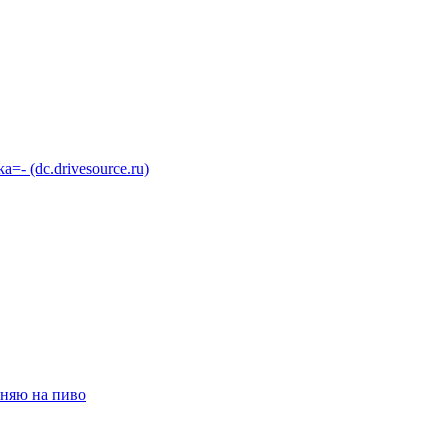
 (dc.drivesource.ru)
няю на пиво