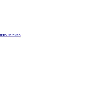
няю на пиво