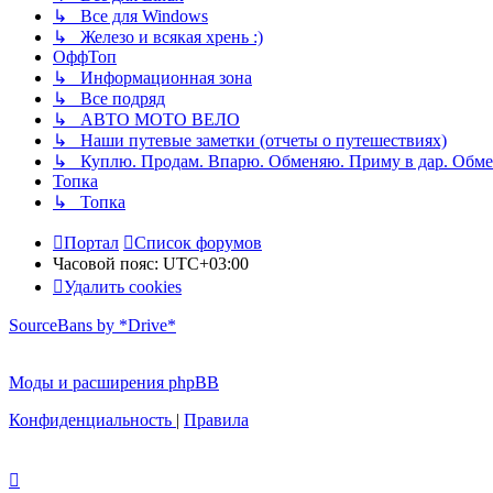
↳ Все для Windows
↳ Железо и всякая хрень :)
ОффТоп
↳ Информационная зона
↳ Все подряд
↳ АВТО МОТО ВЕЛО
↳ Наши путевые заметки (отчеты о путешествиях)
↳ Куплю. Продам. Впарю. Обменяю. Приму в дар. Обме
Топка
↳ Топка
Портал
Список форумов
Часовой пояс:
UTC+03:00
Удалить cookies
SourceBans by *Drive*
Моды и расширения phpBB
Конфиденциальность
|
Правила