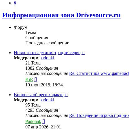
Поиск
Информационная зона Drivesource.ru
Форум
Темы
Сообщения
Последнее сообщение
Новости от администрации сервера
Модератор:
padonki
21
Темы
1382
Сообщения
Последнее сообщение
Re: Статистика www.gametra
Перейти
KiR
к
19 июн 2015, 18:34
последнему
сообщению
Вопросы общего характера
Модератор:
padonki
95
Темы
4293
Сообщения
Последнее сообщение
Re: Поведение игрока под н
Перейти
Padonak
к
07 апр 2026, 21:01