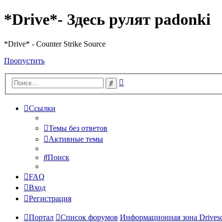
*Drive*- Здесь рулят padonki
*Drive* - Counter Strike Source
Пропустить
Расширенный
Поиск
поиск
Ссылки
Темы без ответов
Активные темы
Поиск
FAQ
Вход
Регистрация
Портал
Список форумов
Информационная зона Driveso