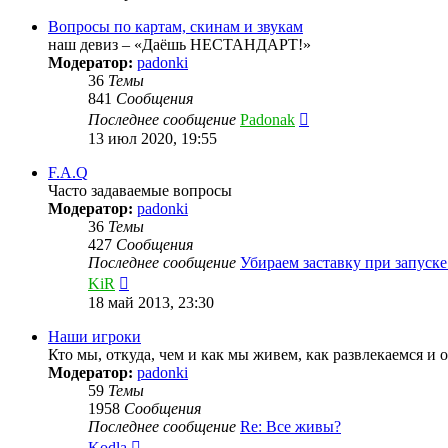
последнему
сообщению
Вопросы по картам, скинам и звукам
наш девиз – «Даёшь НЕСТАНДАРТ!»
Модератор:
padonki
36
Темы
841
Сообщения
Перейти
Последнее сообщение
Padonak
к
13 июл 2020, 19:55
последнему
сообщению
F.A.Q
Часто задаваемые вопросы
Модератор:
padonki
36
Темы
427
Сообщения
Последнее сообщение
Убираем заставку при запуск
Перейти
KiR
к
18 май 2013, 23:30
последнему
сообщению
Наши игроки
Кто мы, откуда, чем и как мы живем, как развлекаемся и 
Модератор:
padonki
59
Темы
1958
Сообщения
Последнее сообщение
Re: Все живы?
Перейти
Kodla