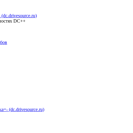
c.drivesource.ru)
жностях DC++
абов
 (dc.drivesource.ru)