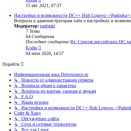
к
15 авг 2021, 07:37
последнему
сообщению
Настройки и возможности DC++ Hub Logovo -=Padonka=- (d
Вопросы к администраторам хаба о настройках и возмо
Модератор:
padonki
7
Темы
64
Сообщения
Последнее сообщение
Re: Список российских DC х
Перейти
Kodla
к
04 июн 2020, 14:57
последнему
сообщению
Перейти
Информационная зона Drivesource.ru
↳ Новости от администрации сервера
↳ Вопросы общего характера
↳ Вопросы по картам, скинам и звукам
↳ F.A.Q
↳ Наши игроки
↳ Настройки и возможности DC++ Hub Logovo -=Padonka=-
Софт & Хард
↳ Обсуждение софта
↳ Сети и сетевые технологии
↳ Все для Linux