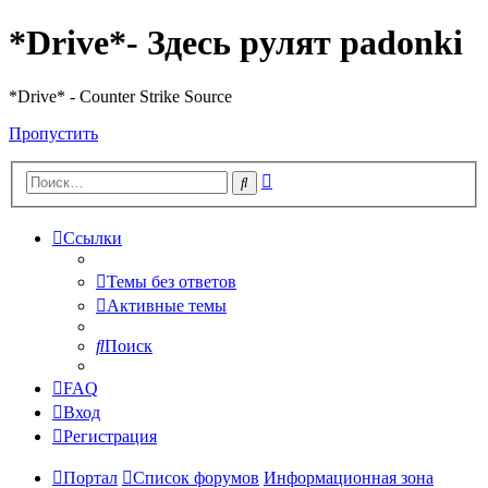
*Drive*- Здесь рулят padonki
*Drive* - Counter Strike Source
Пропустить
Расширенный
Поиск
поиск
Ссылки
Темы без ответов
Активные темы
Поиск
FAQ
Вход
Регистрация
Портал
Список форумов
Информационная зона