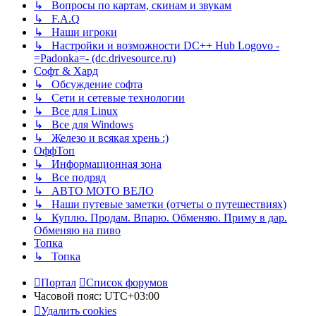
↳ Вопросы по картам, скинам и звукам
↳ F.A.Q
↳ Наши игроки
↳ Настройки и возможности DC++ Hub Logovo -
=Padonka=- (dc.drivesource.ru)
Софт & Хард
↳ Обсуждение софта
↳ Сети и сетевые технологии
↳ Все для Linux
↳ Все для Windows
↳ Железо и всякая хрень :)
ОффТоп
↳ Информационная зона
↳ Все подряд
↳ АВТО МОТО ВЕЛО
↳ Наши путевые заметки (отчеты о путешествиях)
↳ Куплю. Продам. Впарю. Обменяю. Приму в дар.
Обменяю на пиво
Топка
↳ Топка
Портал
Список форумов
Часовой пояс:
UTC+03:00
Удалить cookies