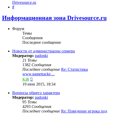
Drivesource.ru
Поиск
Информационная зона Drivesource.ru
Форум
Темы
Сообщения
Последнее сообщение
Новости от администрации сервера
Модератор:
padonki
21
Темы
1382
Сообщения
Последнее сообщение
Re: Статистика
www.gametracke…
Перейти
KiR
к
19 июн 2015, 18:34
последнему
сообщению
Вопросы общего характера
Модератор:
padonki
95
Темы
4293
Сообщения
Последнее сообщение
Re: Поведение игрока под