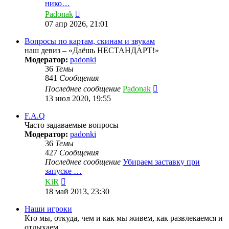
нико…
Перейти
Padonak
к
07 апр 2026, 21:01
последнему
сообщению
Вопросы по картам, скинам и звукам
наш девиз – «Даёшь НЕСТАНДАРТ!»
Модератор:
padonki
36
Темы
841
Сообщения
Перейти
Последнее сообщение
Padonak
к
13 июл 2020, 19:55
последнему
сообщению
F.A.Q
Часто задаваемые вопросы
Модератор:
padonki
36
Темы
427
Сообщения
Последнее сообщение
Убираем заставку при
запуске …
Перейти
KiR
к
18 май 2013, 23:30
последнему
сообщению
Наши игроки
Кто мы, откуда, чем и как мы живем, как развлекаемся и
отдыхаем