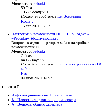
Модератор:
padonki
59
Темы
1958
Сообщения
Последнее сообщение
Re: Все живы?
Перейти
Kodla
к
15 авг 2021, 07:37
последнему
сообщению
Настройки и возможности DC++ Hub Logovo -
=Padonka=- (dc.drivesource.ru)
Вопросы к администраторам хаба о настройках и
возможностях DC++
Модератор:
padonki
7
Темы
64
Сообщения
Последнее сообщение
Re: Список российских DC
хабов
Перейти
Kodla
к
04 июн 2020, 14:57
последнему
сообщению
Перейти
Информационная зона Drivesource.ru
↳ Новости от администрации сервера
↳ Вопросы общего характера