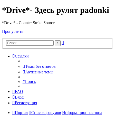
*Drive*- Здесь рулят padonki
*Drive* - Counter Strike Source
Пропустить
Расширенный
Поиск
поиск
Ссылки
Темы без ответов
Активные темы
Поиск
FAQ
Вход
Регистрация
Портал
Список форумов
Информационная зона