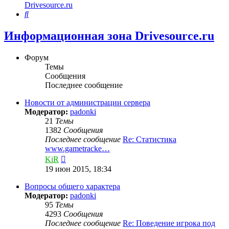
Drivesource.ru
Поиск
Информационная зона Drivesource.ru
Форум
Темы
Сообщения
Последнее сообщение
Новости от администрации сервера
Модератор:
padonki
21
Темы
1382
Сообщения
Последнее сообщение
Re: Статистика
www.gametracke…
Перейти
KiR
к
19 июн 2015, 18:34
последнему
сообщению
Вопросы общего характера
Модератор:
padonki
95
Темы
4293
Сообщения
Последнее сообщение
Re: Поведение игрока под