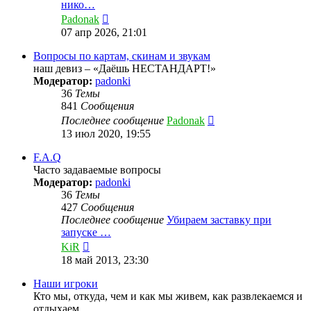
нико…
Перейти
Padonak
к
07 апр 2026, 21:01
последнему
сообщению
Вопросы по картам, скинам и звукам
наш девиз – «Даёшь НЕСТАНДАРТ!»
Модератор:
padonki
36
Темы
841
Сообщения
Перейти
Последнее сообщение
Padonak
к
13 июл 2020, 19:55
последнему
сообщению
F.A.Q
Часто задаваемые вопросы
Модератор:
padonki
36
Темы
427
Сообщения
Последнее сообщение
Убираем заставку при
запуске …
Перейти
KiR
к
18 май 2013, 23:30
последнему
сообщению
Наши игроки
Кто мы, откуда, чем и как мы живем, как развлекаемся и
отдыхаем