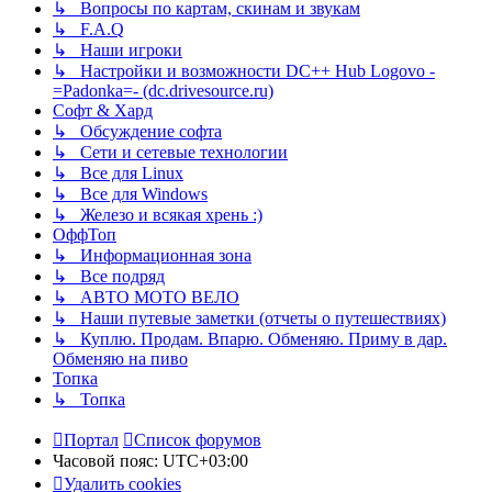
↳ Вопросы по картам, скинам и звукам
↳ F.A.Q
↳ Наши игроки
↳ Настройки и возможности DC++ Hub Logovo -
=Padonka=- (dc.drivesource.ru)
Софт & Хард
↳ Обсуждение софта
↳ Сети и сетевые технологии
↳ Все для Linux
↳ Все для Windows
↳ Железо и всякая хрень :)
ОффТоп
↳ Информационная зона
↳ Все подряд
↳ АВТО МОТО ВЕЛО
↳ Наши путевые заметки (отчеты о путешествиях)
↳ Куплю. Продам. Впарю. Обменяю. Приму в дар.
Обменяю на пиво
Топка
↳ Топка
Портал
Список форумов
Часовой пояс:
UTC+03:00
Удалить cookies