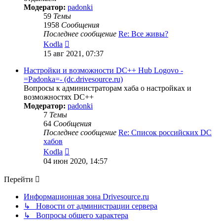
Модератор:
padonki
59
Темы
1958
Сообщения
Последнее сообщение
Re: Все живы?
Перейти
Kodla
к
15 авг 2021, 07:37
последнему
сообщению
Настройки и возможности DC++ Hub Logovo -
=Padonka=- (dc.drivesource.ru)
Вопросы к администраторам хаба о настройках и
возможностях DC++
Модератор:
padonki
7
Темы
64
Сообщения
Последнее сообщение
Re: Список российских DC
хабов
Перейти
Kodla
к
04 июн 2020, 14:57
последнему
сообщению
Перейти
Информационная зона Drivesource.ru
↳ Новости от администрации сервера
↳ Вопросы общего характера