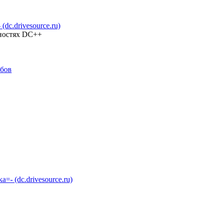
c.drivesource.ru)
жностях DC++
абов
 (dc.drivesource.ru)