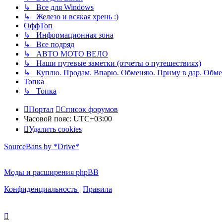
↳ Все для Windows
↳ Железо и всякая хрень :)
ОффТоп
↳ Информационная зона
↳ Все подряд
↳ АВТО МОТО ВЕЛО
↳ Наши путевые заметки (отчеты о путешествиях)
↳ Куплю. Продам. Впарю. Обменяю. Приму в дар. Обме
Топка
↳ Топка
Портал
Список форумов
Часовой пояс:
UTC+03:00
Удалить cookies
SourceBans by *Drive*
Моды и расширения phpBB
Конфиденциальность
|
Правила