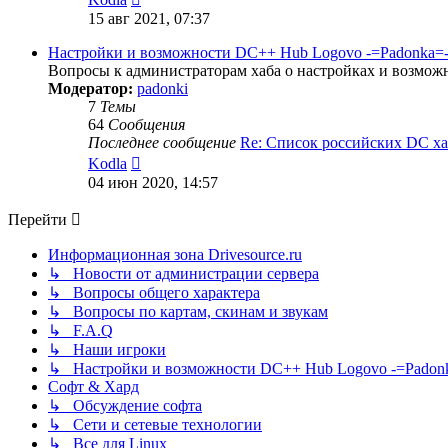
к
15 авг 2021, 07:37
последнему
сообщению
Настройки и возможности DC++ Hub Logovo -=Padonka=- (d
Вопросы к администраторам хаба о настройках и возмо
Модератор:
padonki
7
Темы
64
Сообщения
Последнее сообщение
Re: Список российских DC х
Перейти
Kodla
к
04 июн 2020, 14:57
последнему
сообщению
Перейти
Информационная зона Drivesource.ru
↳ Новости от администрации сервера
↳ Вопросы общего характера
↳ Вопросы по картам, скинам и звукам
↳ F.A.Q
↳ Наши игроки
↳ Настройки и возможности DC++ Hub Logovo -=Padonka=-
Софт & Хард
↳ Обсуждение софта
↳ Сети и сетевые технологии
↳ Все для Linux