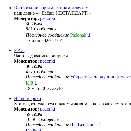
последнему
сообщению
Вопросы по картам, скинам и звукам
наш девиз – «Даёшь НЕСТАНДАРТ!»
Модератор:
padonki
36
Темы
841
Сообщения
Перейти
Последнее сообщение
Padonak
к
13 июл 2020, 19:55
последнему
сообщению
F.A.Q
Часто задаваемые вопросы
Модератор:
padonki
36
Темы
427
Сообщения
Последнее сообщение
Убираем заставку при запуск
Перейти
KiR
к
18 май 2013, 23:30
последнему
сообщению
Наши игроки
Кто мы, откуда, чем и как мы живем, как развлекаемся и 
Модератор:
padonki
59
Темы
1958
Сообщения
Последнее сообщение
Re: Все живы?
Перейти
Kodla