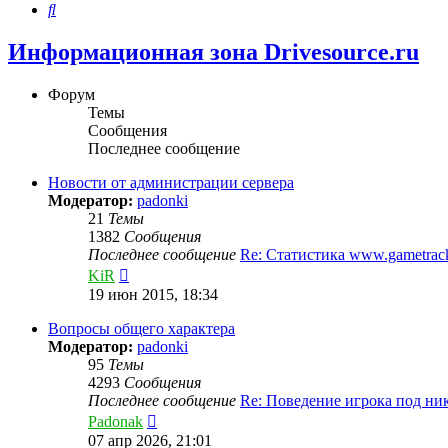
Поиск
Информационная зона Drivesource.ru
Форум
Темы
Сообщения
Последнее сообщение
Новости от администрации сервера
Модератор:
padonki
21
Темы
1382
Сообщения
Последнее сообщение
Re: Статистика www.gametra
Перейти
KiR
к
19 июн 2015, 18:34
последнему
сообщению
Вопросы общего характера
Модератор:
padonki
95
Темы
4293
Сообщения
Последнее сообщение
Re: Поведение игрока под н
Перейти
Padonak
к
07 апр 2026, 21:01