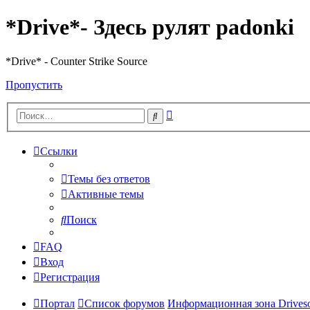
*Drive*- Здесь рулят padonki
*Drive* - Counter Strike Source
Пропустить
Расширенный
Поиск
поиск
Ссылки
Темы без ответов
Активные темы
Поиск
FAQ
Вход
Регистрация
Портал
Список форумов
Информационная зона Driveso