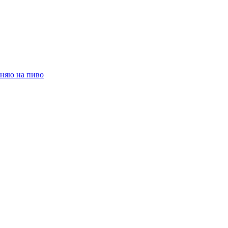
няю на пиво