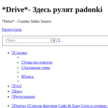
*Drive*- Здесь рулят padonki
*Drive* - Counter Strike Source
Пропустить
Расширенный
Поиск
поиск
Ссылки
Темы без ответов
Активные темы
Поиск
FAQ
Вход
Регистрация
Портал
Список форумов
Софт & Хард
Сети и сетевые