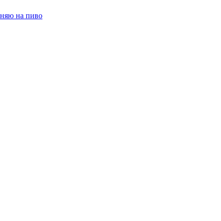
няю на пиво