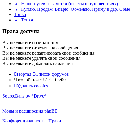
↳ Наши путевые заметки (отчеты о путешествиях)
↳ Куплю. Продам. Впарю. Обменяю. Приму в дар. Обме
Топка
↳ Топка
Права доступа
Вы
не можете
начинать темы
Вы
не можете
отвечать на сообщения
Вы
не можете
редактировать свои сообщения
Вы
не можете
удалять свои сообщения
Вы
не можете
добавлять вложения
Портал
Список форумов
Часовой пояс:
UTC+03:00
Удалить cookies
SourceBans by *Drive*
Моды и расширения phpBB
Конфиденциальность
|
Правила