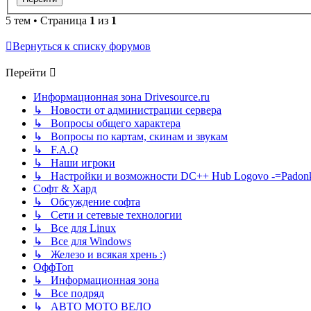
5 тем • Страница
1
из
1
Вернуться к списку форумов
Перейти
Информационная зона Drivesource.ru
↳ Новости от администрации сервера
↳ Вопросы общего характера
↳ Вопросы по картам, скинам и звукам
↳ F.A.Q
↳ Наши игроки
↳ Настройки и возможности DC++ Hub Logovo -=Padonka=-
Софт & Хард
↳ Обсуждение софта
↳ Сети и сетевые технологии
↳ Все для Linux
↳ Все для Windows
↳ Железо и всякая хрень :)
ОффТоп
↳ Информационная зона
↳ Все подряд
↳ АВТО МОТО ВЕЛО