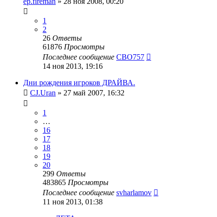
ep.fireman
»
28 ноя 2008, 00:20
1
2
26
Ответы
61876
Просмотры
Последнее сообщение
CBO757
14 ноя 2013, 19:16
Дни рождения игроков ДРАЙВА.
CJ.Uran
»
27 май 2007, 16:32
1
…
16
17
18
19
20
299
Ответы
483865
Просмотры
Последнее сообщение
svharlamov
11 ноя 2013, 01:38