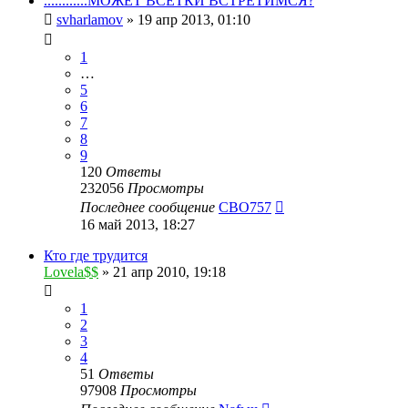
............МОЖЕТ ВСЕТКИ ВСТРЕТИМСЯ?
svharlamov
»
19 апр 2013, 01:10
1
…
5
6
7
8
9
120
Ответы
232056
Просмотры
Последнее сообщение
CBO757
16 май 2013, 18:27
Кто где трудится
Lovela$$
»
21 апр 2010, 19:18
1
2
3
4
51
Ответы
97908
Просмотры