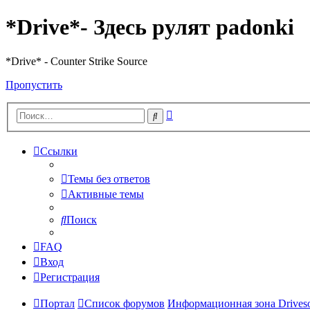
*Drive*- Здесь рулят padonki
*Drive* - Counter Strike Source
Пропустить
Расширенный
Поиск
поиск
Ссылки
Темы без ответов
Активные темы
Поиск
FAQ
Вход
Регистрация
Портал
Список форумов
Информационная зона Driveso