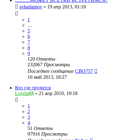
............МОЖЕТ ВСЕТКИ ВСТРЕТИМСЯ?
svharlamov
»
19 апр 2013, 01:10
1
…
5
6
7
8
9
120
Ответы
232067
Просмотры
Последнее сообщение
CBO757
16 май 2013, 18:27
Кто где трудится
Lovela$$
»
21 апр 2010, 19:18
1
2
3
4
51
Ответы
97916
Просмотры