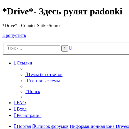
*Drive*- Здесь рулят padonki
*Drive* - Counter Strike Source
Пропустить
Расширенный
Поиск
поиск
Ссылки
Темы без ответов
Активные темы
Поиск
FAQ
Вход
Регистрация
Портал
Список форумов
Информационная зона Driveso