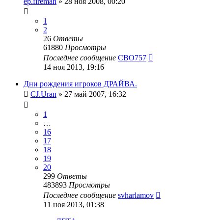
ep.fireman
»
28 ноя 2008, 00:20
1
2
26
Ответы
61880
Просмотры
Последнее сообщение
CBO757
14 ноя 2013, 19:16
Дни рождения игроков ДРАЙВА.
CJ.Uran
»
27 май 2007, 16:32
1
…
16
17
18
19
20
299
Ответы
483893
Просмотры
Последнее сообщение
svharlamov
11 ноя 2013, 01:38