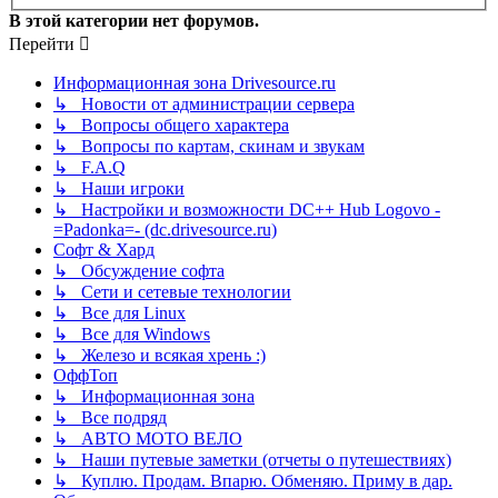
В этой категории нет форумов.
Перейти
Информационная зона Drivesource.ru
↳ Новости от администрации сервера
↳ Вопросы общего характера
↳ Вопросы по картам, скинам и звукам
↳ F.A.Q
↳ Наши игроки
↳ Настройки и возможности DC++ Hub Logovo -
=Padonka=- (dc.drivesource.ru)
Софт & Хард
↳ Обсуждение софта
↳ Сети и сетевые технологии
↳ Все для Linux
↳ Все для Windows
↳ Железо и всякая хрень :)
ОффТоп
↳ Информационная зона
↳ Все подряд
↳ АВТО МОТО ВЕЛО
↳ Наши путевые заметки (отчеты о путешествиях)
↳ Куплю. Продам. Впарю. Обменяю. Приму в дар.