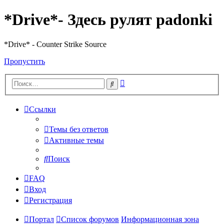
*Drive*- Здесь рулят padonki
*Drive* - Counter Strike Source
Пропустить
Расширенный
Поиск
поиск
Ссылки
Темы без ответов
Активные темы
Поиск
FAQ
Вход
Регистрация
Портал
Список форумов
Информационная зона