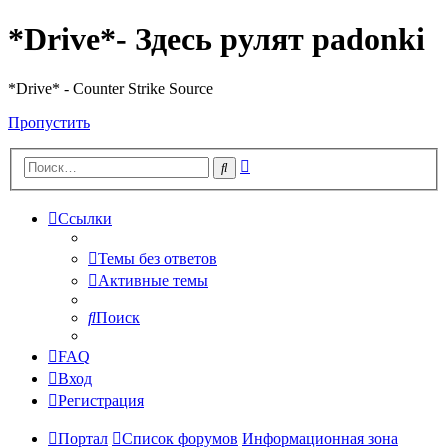
*Drive*- Здесь рулят padonki
*Drive* - Counter Strike Source
Пропустить
Расширенный
Поиск
поиск
Ссылки
Темы без ответов
Активные темы
Поиск
FAQ
Вход
Регистрация
Портал
Список форумов
Информационная зона