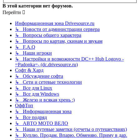
В этой категории нет форумов.
Перейти
Информационная зона Drivesource.ru
↳ Новости от администрации сервера
↳ Вопросы общего характера
↳ Вопросы по картам, скинам и звукам
↳ F.A.Q
↳ Наши игроки
↳ Настройки и возможности DC++ Hub Logovo -
=Padonka=- (dc.drivesource.ru)
Софт & Хард
↳ Обсуждение софта
↳ Сети и сетевые технологии
↳ Все для Linux
↳ Все для Windows
↳ Железо и всякая хрень :)
ОффТоп
↳ Информационная зона
↳ Все подряд
↳ АВТО МОТО ВЕЛО
↳ Наши путевые заметки (отчеты о путешествиях)
↳ Куплю. Продам. Впарю. Обменяю. Приму в дар.