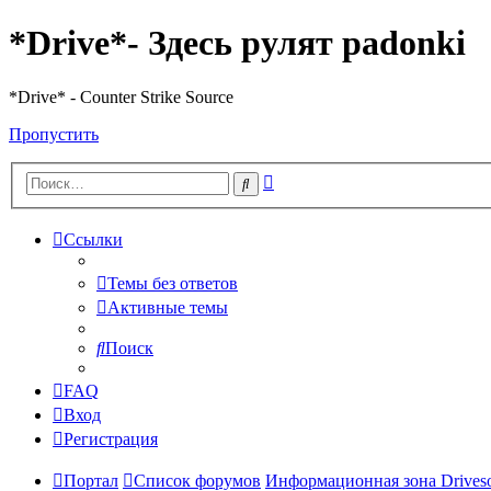
*Drive*- Здесь рулят padonki
*Drive* - Counter Strike Source
Пропустить
Расширенный
Поиск
поиск
Ссылки
Темы без ответов
Активные темы
Поиск
FAQ
Вход
Регистрация
Портал
Список форумов
Информационная зона Driveso