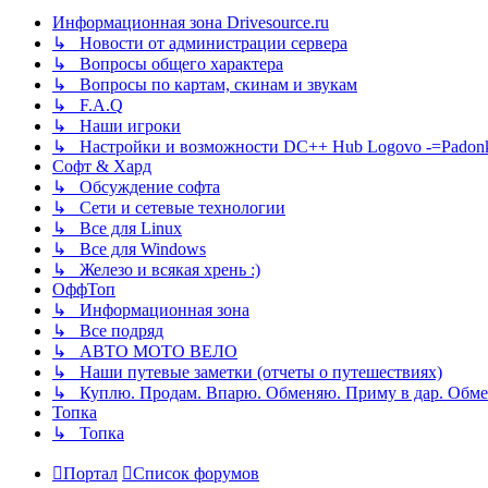
Информационная зона Drivesource.ru
↳ Новости от администрации сервера
↳ Вопросы общего характера
↳ Вопросы по картам, скинам и звукам
↳ F.A.Q
↳ Наши игроки
↳ Настройки и возможности DC++ Hub Logovo -=Padonka=-
Софт & Хард
↳ Обсуждение софта
↳ Сети и сетевые технологии
↳ Все для Linux
↳ Все для Windows
↳ Железо и всякая хрень :)
ОффТоп
↳ Информационная зона
↳ Все подряд
↳ АВТО МОТО ВЕЛО
↳ Наши путевые заметки (отчеты о путешествиях)
↳ Куплю. Продам. Впарю. Обменяю. Приму в дар. Обме
Топка
↳ Топка
Портал
Список форумов