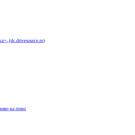
 (dc.drivesource.ru)
няю на пиво