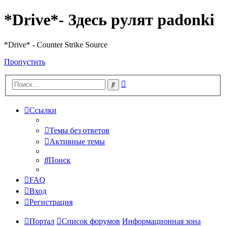
*Drive*- Здесь рулят padonki
*Drive* - Counter Strike Source
Пропустить
Расширенный
Поиск
поиск
Ссылки
Темы без ответов
Активные темы
Поиск
FAQ
Вход
Регистрация
Портал
Список форумов
Информационная зона