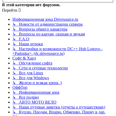
В этой категории нет форумов.
Перейти
Информационная зона Drivesource.ru
↳ Новости от администрации сервера
↳ Вопросы общего характера
↳ Вопросы по картам, скинам и звукам
↳ F.A.Q
↳ Наши игроки
↳ Настройки и возможности DC++ Hub Logovo -
=Padonka=- (dc.drivesource.ru)
Софт & Хард
↳ Обсуждение софта
↳ Сети и сетевые технологии
↳ Все для Linux
↳ Все для Windows
↳ Железо и всякая хрень :)
ОффТоп
↳ Информационная зона
↳ Все подряд
↳ АВТО МОТО ВЕЛО
↳ Наши путевые заметки (отчеты о путешествиях)
↳ Куплю. Продам. Впарю. Обменяю. Приму в дар.