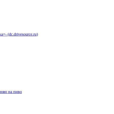
 (dc.drivesource.ru)
няю на пиво