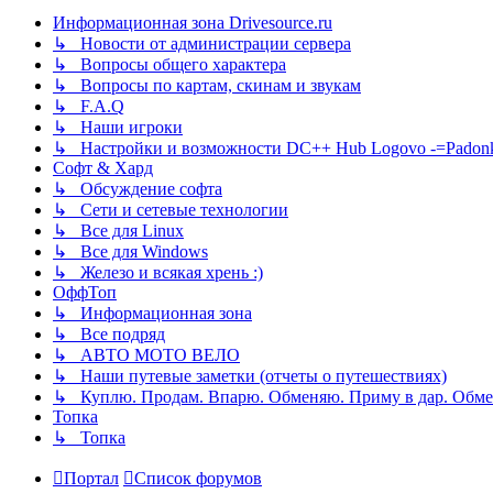
Информационная зона Drivesource.ru
↳ Новости от администрации сервера
↳ Вопросы общего характера
↳ Вопросы по картам, скинам и звукам
↳ F.A.Q
↳ Наши игроки
↳ Настройки и возможности DC++ Hub Logovo -=Padonka=-
Софт & Хард
↳ Обсуждение софта
↳ Сети и сетевые технологии
↳ Все для Linux
↳ Все для Windows
↳ Железо и всякая хрень :)
ОффТоп
↳ Информационная зона
↳ Все подряд
↳ АВТО МОТО ВЕЛО
↳ Наши путевые заметки (отчеты о путешествиях)
↳ Куплю. Продам. Впарю. Обменяю. Приму в дар. Обме
Топка
↳ Топка
Портал
Список форумов