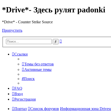
*Drive*- Здесь рулят padonki
*Drive* - Counter Strike Source
Пропустить
Расширенный
Поиск
поиск
Ссылки
Темы без ответов
Активные темы
Поиск
FAQ
Вход
Регистрация
Портал
Список форумов
Информационная зона Driveso