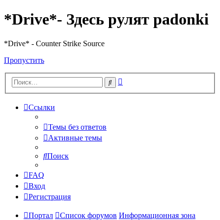
*Drive*- Здесь рулят padonki
*Drive* - Counter Strike Source
Пропустить
Расширенный
Поиск
поиск
Ссылки
Темы без ответов
Активные темы
Поиск
FAQ
Вход
Регистрация
Портал
Список форумов
Информационная зона