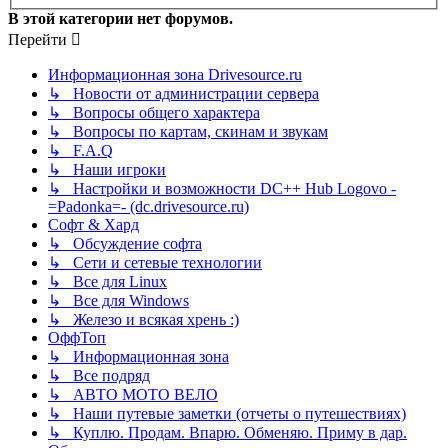
В этой категории нет форумов.
Перейти
Информационная зона Drivesource.ru
↳ Новости от администрации сервера
↳ Вопросы общего характера
↳ Вопросы по картам, скинам и звукам
↳ F.A.Q
↳ Наши игроки
↳ Настройки и возможности DC++ Hub Logovo -
=Padonka=- (dc.drivesource.ru)
Софт & Хард
↳ Обсуждение софта
↳ Сети и сетевые технологии
↳ Все для Linux
↳ Все для Windows
↳ Железо и всякая хрень :)
ОффТоп
↳ Информационная зона
↳ Все подряд
↳ АВТО МОТО ВЕЛО
↳ Наши путевые заметки (отчеты о путешествиях)
↳ Куплю. Продам. Впарю. Обменяю. Приму в дар.