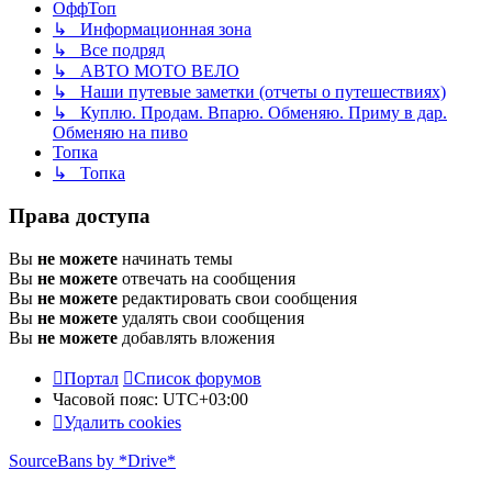
ОффТоп
↳ Информационная зона
↳ Все подряд
↳ АВТО МОТО ВЕЛО
↳ Наши путевые заметки (отчеты о путешествиях)
↳ Куплю. Продам. Впарю. Обменяю. Приму в дар.
Обменяю на пиво
Топка
↳ Топка
Права доступа
Вы
не можете
начинать темы
Вы
не можете
отвечать на сообщения
Вы
не можете
редактировать свои сообщения
Вы
не можете
удалять свои сообщения
Вы
не можете
добавлять вложения
Портал
Список форумов
Часовой пояс:
UTC+03:00
Удалить cookies
SourceBans by *Drive*