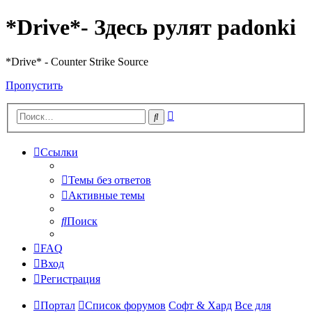
*Drive*- Здесь рулят padonki
*Drive* - Counter Strike Source
Пропустить
Расширенный
Поиск
поиск
Ссылки
Темы без ответов
Активные темы
Поиск
FAQ
Вход
Регистрация
Портал
Список форумов
Софт & Хард
Все для