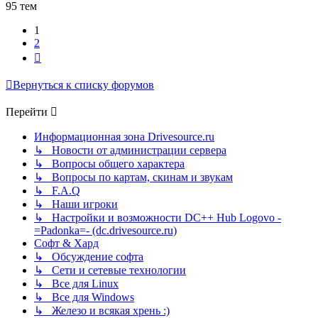
95 тем
1
2
След.
Вернуться к списку форумов
Перейти
Информационная зона Drivesource.ru
↳ Новости от администрации сервера
↳ Вопросы общего характера
↳ Вопросы по картам, скинам и звукам
↳ F.A.Q
↳ Наши игроки
↳ Настройки и возможности DC++ Hub Logovo -
=Padonka=- (dc.drivesource.ru)
Софт & Хард
↳ Обсуждение софта
↳ Сети и сетевые технологии
↳ Все для Linux
↳ Все для Windows
↳ Железо и всякая хрень :)