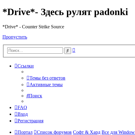
*Drive*- Здесь рулят padonki
*Drive* - Counter Strike Source
Пропустить
Расширенный
Поиск
поиск
Ссылки
Темы без ответов
Активные темы
Поиск
FAQ
Вход
Регистрация
Портал
Список форумов
Софт & Хард
Все для Window