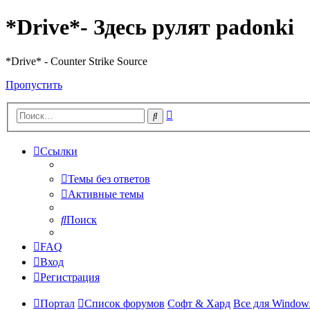
*Drive*- Здесь рулят padonki
*Drive* - Counter Strike Source
Пропустить
Расширенный
Поиск
поиск
Ссылки
Темы без ответов
Активные темы
Поиск
FAQ
Вход
Регистрация
Портал
Список форумов
Софт & Хард
Все для Window