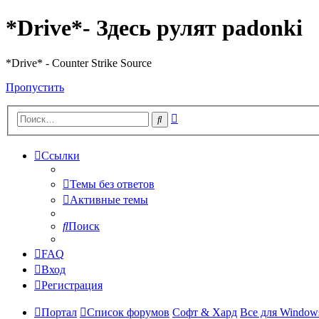
*Drive*- Здесь рулят padonki
*Drive* - Counter Strike Source
Пропустить
Расширенный
Поиск
поиск
Ссылки
Темы без ответов
Активные темы
Поиск
FAQ
Вход
Регистрация
Портал
Список форумов
Софт & Хард
Все для Window