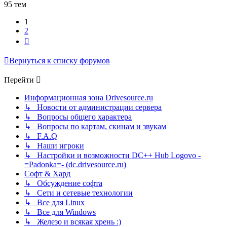
95 тем
1
2
След.
Вернуться к списку форумов
Перейти
Информационная зона Drivesource.ru
↳ Новости от администрации сервера
↳ Вопросы общего характера
↳ Вопросы по картам, скинам и звукам
↳ F.A.Q
↳ Наши игроки
↳ Настройки и возможности DC++ Hub Logovo -
=Padonka=- (dc.drivesource.ru)
Софт & Хард
↳ Обсуждение софта
↳ Сети и сетевые технологии
↳ Все для Linux
↳ Все для Windows
↳ Железо и всякая хрень :)