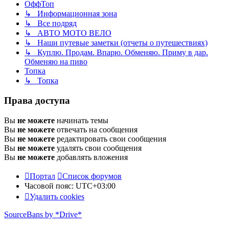
ОффТоп
↳ Информационная зона
↳ Все подряд
↳ АВТО МОТО ВЕЛО
↳ Наши путевые заметки (отчеты о путешествиях)
↳ Куплю. Продам. Впарю. Обменяю. Приму в дар.
Обменяю на пиво
Топка
↳ Топка
Права доступа
Вы
не можете
начинать темы
Вы
не можете
отвечать на сообщения
Вы
не можете
редактировать свои сообщения
Вы
не можете
удалять свои сообщения
Вы
не можете
добавлять вложения
Портал
Список форумов
Часовой пояс:
UTC+03:00
Удалить cookies
SourceBans by *Drive*