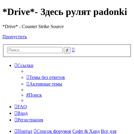
*Drive*- Здесь рулят padonki
*Drive* - Counter Strike Source
Пропустить
Расширенный
Поиск
поиск
Ссылки
Темы без ответов
Активные темы
Поиск
FAQ
Вход
Регистрация
Портал
Список форумов
Софт & Хард
Все для