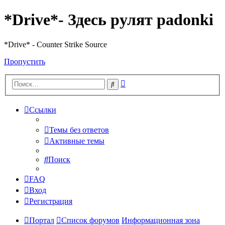
*Drive*- Здесь рулят padonki
*Drive* - Counter Strike Source
Пропустить
Расширенный
Поиск
поиск
Ссылки
Темы без ответов
Активные темы
Поиск
FAQ
Вход
Регистрация
Портал
Список форумов
Информационная зона