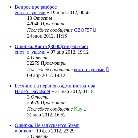
Вопрос про разброс
енот_с_ушами
»
19 июн 2012, 00:42
13
Ответы
42040
Просмотры
Последнее сообщение
CBO757
24 июн 2012, 11:16
Ошибка. Карта $3000$ не работает
енот_с_ушами
»
07 апр 2012, 19:12
4
Ответы
32279
Просмотры
Последнее сообщение
енот_с_ушами
09 апр 2012, 19:12
Бесчинства нервного администратора
HarleY DavidsoN
»
31 мар 2012, 01:18
3
Ответы
25979
Просмотры
Последнее сообщение
Kay
31 мар 2012, 16:52
Ошибка. Не запускается Steam
mormon
»
10 фев 2012, 23:29
3
Ответы