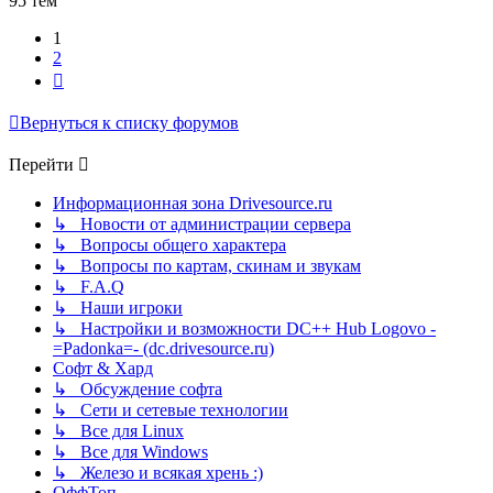
95 тем
1
2
След.
Вернуться к списку форумов
Перейти
Информационная зона Drivesource.ru
↳ Новости от администрации сервера
↳ Вопросы общего характера
↳ Вопросы по картам, скинам и звукам
↳ F.A.Q
↳ Наши игроки
↳ Настройки и возможности DC++ Hub Logovo -
=Padonka=- (dc.drivesource.ru)
Софт & Хард
↳ Обсуждение софта
↳ Сети и сетевые технологии
↳ Все для Linux
↳ Все для Windows
↳ Железо и всякая хрень :)
ОффТоп