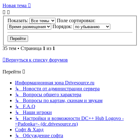
Новая тема
Показать:
Поле сортировки:
Порядок:
35 тем • Страница
1
из
1
Вернуться к списку форумов
Перейти
Информационная зона Drivesource.ru
↳ Новости от администрации сервера
↳ Вопросы общего характера
↳ Вопросы по картам, скинам и звукам
↳ F.A.Q
↳ Наши игроки
↳ Настройки и возможности DC++ Hub Logovo -
=Padonka=- (dc.drivesource.ru)
Софт & Хард
↳ Обсуждение софта