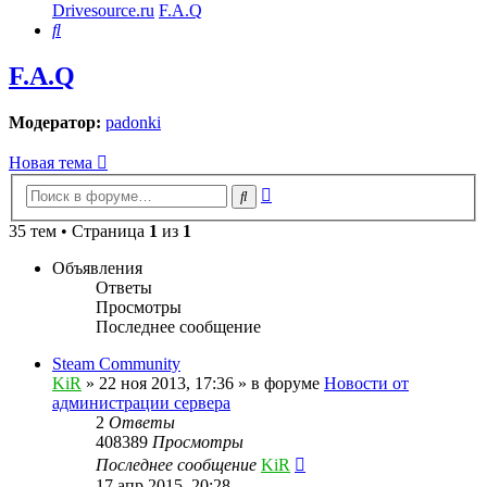
Drivesource.ru
F.A.Q
Поиск
F.A.Q
Модератор:
padonki
Новая тема
Расширенный
Поиск
поиск
35 тем • Страница
1
из
1
Объявления
Ответы
Просмотры
Последнее сообщение
Steam Community
KiR
»
22 ноя 2013, 17:36
» в форуме
Новости от
администрации сервера
2
Ответы
408389
Просмотры
Последнее сообщение
KiR
17 апр 2015, 20:28