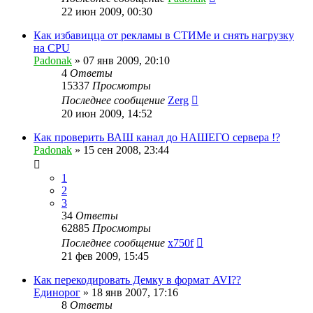
22 июн 2009, 00:30
Как избавицца от рекламы в СТИМе и снять нагрузку
на CPU
Padonak
»
07 янв 2009, 20:10
4
Ответы
15337
Просмотры
Последнее сообщение
Zerg
20 июн 2009, 14:52
Как проверить ВАШ канал до НАШЕГО сервера !?
Padonak
»
15 сен 2008, 23:44
1
2
3
34
Ответы
62885
Просмотры
Последнее сообщение
x750f
21 фев 2009, 15:45
Как перекодировать Демку в формат AVI??
Единорог
»
18 янв 2007, 17:16
8
Ответы