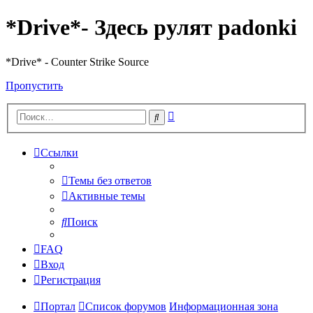
*Drive*- Здесь рулят padonki
*Drive* - Counter Strike Source
Пропустить
Расширенный
Поиск
поиск
Ссылки
Темы без ответов
Активные темы
Поиск
FAQ
Вход
Регистрация
Портал
Список форумов
Информационная зона