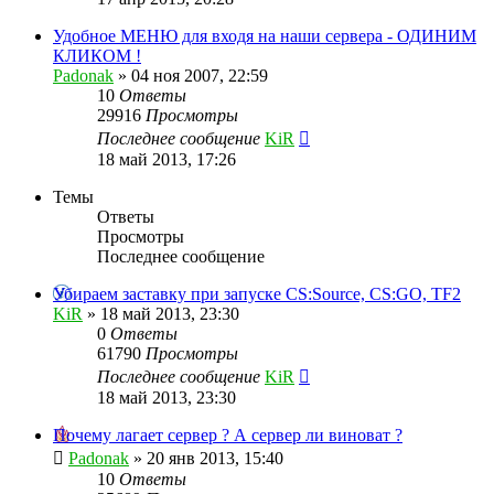
Удобное МЕНЮ для входя на наши сервера - ОДИНИМ
КЛИКОМ !
Padonak
»
04 ноя 2007, 22:59
10
Ответы
29916
Просмотры
Последнее сообщение
KiR
18 май 2013, 17:26
Темы
Ответы
Просмотры
Последнее сообщение
Убираем заставку при запуске CS:Source, CS:GO, TF2
KiR
»
18 май 2013, 23:30
0
Ответы
61790
Просмотры
Последнее сообщение
KiR
18 май 2013, 23:30
Почему лагает сервер ? А сервер ли виноват ?
Padonak
»
20 янв 2013, 15:40
10
Ответы