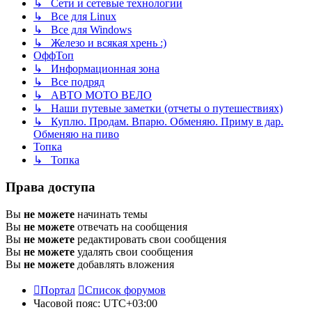
↳ Сети и сетевые технологии
↳ Все для Linux
↳ Все для Windows
↳ Железо и всякая хрень :)
ОффТоп
↳ Информационная зона
↳ Все подряд
↳ АВТО МОТО ВЕЛО
↳ Наши путевые заметки (отчеты о путешествиях)
↳ Куплю. Продам. Впарю. Обменяю. Приму в дар.
Обменяю на пиво
Топка
↳ Топка
Права доступа
Вы
не можете
начинать темы
Вы
не можете
отвечать на сообщения
Вы
не можете
редактировать свои сообщения
Вы
не можете
удалять свои сообщения
Вы
не можете
добавлять вложения
Портал
Список форумов
Часовой пояс:
UTC+03:00