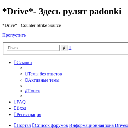
*Drive*- Здесь рулят padonki
*Drive* - Counter Strike Source
Пропустить
Расширенный
Поиск
поиск
Ссылки
Темы без ответов
Активные темы
Поиск
FAQ
Вход
Регистрация
Портал
Список форумов
Информационная зона Driveso