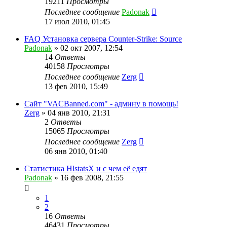
19211
Просмотры
Последнее сообщение
Padonak
17 июл 2010, 01:45
FAQ Установка сервера Counter-Strike: Source
Padonak
»
02 окт 2007, 12:54
14
Ответы
40158
Просмотры
Последнее сообщение
Zerg
13 фев 2010, 15:49
Сайт "VACBanned.com" - админу в помощь!
Zerg
»
04 янв 2010, 21:31
2
Ответы
15065
Просмотры
Последнее сообщение
Zerg
06 янв 2010, 01:40
Статистика HlstatsX и с чем её едят
Padonak
»
16 фев 2008, 21:55
1
2
16
Ответы
46431
Просмотры