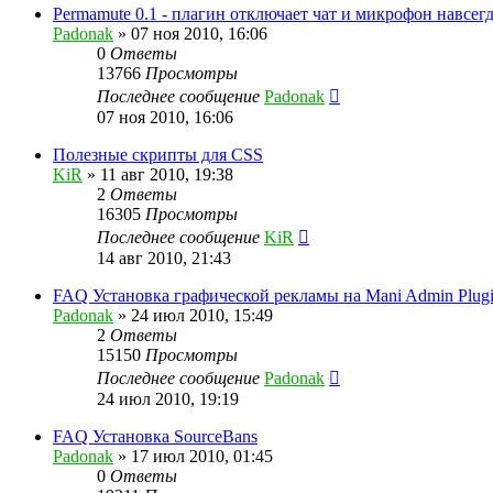
Permamute 0.1 - плагин отключает чат и микрофон навсег
Padonak
»
07 ноя 2010, 16:06
0
Ответы
13766
Просмотры
Последнее сообщение
Padonak
07 ноя 2010, 16:06
Полезные скрипты для CSS
KiR
»
11 авг 2010, 19:38
2
Ответы
16305
Просмотры
Последнее сообщение
KiR
14 авг 2010, 21:43
FAQ Установка графической рекламы на Mani Admin Plug
Padonak
»
24 июл 2010, 15:49
2
Ответы
15150
Просмотры
Последнее сообщение
Padonak
24 июл 2010, 19:19
FAQ Установка SourceBans
Padonak
»
17 июл 2010, 01:45
0
Ответы