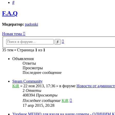
Поиск
F.A.Q
Модератор:
padonki
Новая тема
Расширенный
Поиск
поиск
35 тем • Страница
1
из
1
Объявления
Ответы
Просмотры
Последнее сообщение
Steam Community
KiR
»
22 ноя 2013, 17:36
» в форуме
Новости от админист
2
Ответы
408394
Просмотры
Последнее сообщение
KiR
17 апр 2015, 20:28
Удобное МЕНЮ для входя на наши сервера - ОДИНИМ