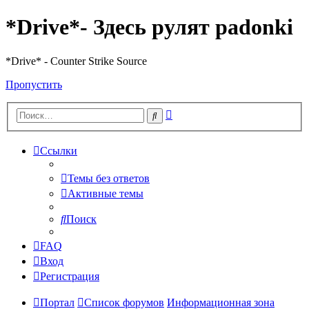
*Drive*- Здесь рулят padonki
*Drive* - Counter Strike Source
Пропустить
Расширенный
Поиск
поиск
Ссылки
Темы без ответов
Активные темы
Поиск
FAQ
Вход
Регистрация
Портал
Список форумов
Информационная зона