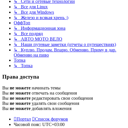
↳ Сети и сетевые технологии
↳ Все для Linux
↳ Все для Windows
↳ Железо и всякая хрень :)
ОффТоп
↳ Информационная зона
↳ Все подряд
↳ АВТО МОТО ВЕЛО
↳ Наши путевые заметки (отчеты о путешествиях)
↳ Куплю. Продам. Впарю. Обменяю. Приму в дар.
Обменяю на пиво
Топка
↳ Топка
Права доступа
Вы
не можете
начинать темы
Вы
не можете
отвечать на сообщения
Вы
не можете
редактировать свои сообщения
Вы
не можете
удалять свои сообщения
Вы
не можете
добавлять вложения
Портал
Список форумов
Часовой пояс:
UTC+03:00