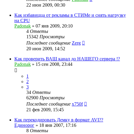
22 июн 2009, 00:30
Как избавицца от рекламы в СТИМе и снять нагрузку
на CPU
Padonak
»
07 янв 2009, 20:10
4
Ответы
15342
Просмотры
Последнее сообщение
Zerg
20 июн 2009, 14:52
Как проверить ВАШ канал до НАШЕГО сервера !?
Padonak
»
15 сен 2008, 23:44
1
2
3
34
Ответы
62900
Просмотры
Последнее сообщение
x750f
21 фев 2009, 15:45
Как перекодировать Демку в формат AVI??
Единорог
»
18 янв 2007, 17:16
8
Ответы