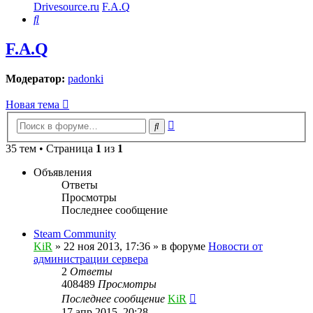
Drivesource.ru
F.A.Q
Поиск
F.A.Q
Модератор:
padonki
Новая тема
Расширенный
Поиск
поиск
35 тем • Страница
1
из
1
Объявления
Ответы
Просмотры
Последнее сообщение
Steam Community
KiR
»
22 ноя 2013, 17:36
» в форуме
Новости от
администрации сервера
2
Ответы
408489
Просмотры
Последнее сообщение
KiR
17 апр 2015, 20:28