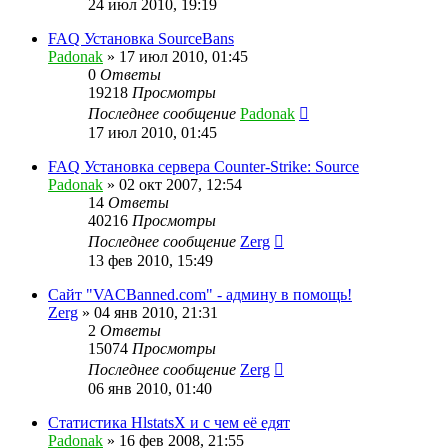
24 июл 2010, 19:19
FAQ Установка SourceBans
Padonak
»
17 июл 2010, 01:45
0
Ответы
19218
Просмотры
Последнее сообщение
Padonak
17 июл 2010, 01:45
FAQ Установка сервера Counter-Strike: Source
Padonak
»
02 окт 2007, 12:54
14
Ответы
40216
Просмотры
Последнее сообщение
Zerg
13 фев 2010, 15:49
Сайт "VACBanned.com" - админу в помощь!
Zerg
»
04 янв 2010, 21:31
2
Ответы
15074
Просмотры
Последнее сообщение
Zerg
06 янв 2010, 01:40
Статистика HlstatsX и с чем её едят
Padonak
»
16 фев 2008, 21:55