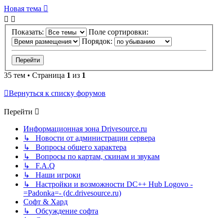
Новая тема
Показать:
Поле сортировки:
Порядок:
35 тем • Страница
1
из
1
Вернуться к списку форумов
Перейти
Информационная зона Drivesource.ru
↳ Новости от администрации сервера
↳ Вопросы общего характера
↳ Вопросы по картам, скинам и звукам
↳ F.A.Q
↳ Наши игроки
↳ Настройки и возможности DC++ Hub Logovo -
=Padonka=- (dc.drivesource.ru)
Софт & Хард
↳ Обсуждение софта