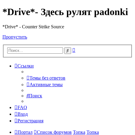
*Drive*- Здесь рулят padonki
*Drive* - Counter Strike Source
Пропустить
Расширенный
Поиск
поиск
Ссылки
Темы без ответов
Активные темы
Поиск
FAQ
Вход
Регистрация
Портал
Список форумов
Топка
Топка