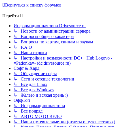
Вернуться к списку форумов
Перейти
Информационная зона Drivesource.ru
↳ Новости от администрации сервера
↳ Вопросы общего характера
↳ Вопросы по картам, скинам и звукам
↳ F.A.Q
↳ Наши игроки
↳ Настройки и возможности DC++ Hub Logovo -
=Padonka=- (dc.drivesource.ru)
Софт & Хард
↳ Обсуждение софта
↳ Сети и сетевые технологии
↳ Все для Linux
↳ Все для Windows
↳ Железо и всякая хрень :)
ОффТоп
↳ Информационная зона
↳ Все подряд
↳ АВТО МОТО ВЕЛО
↳ Наши путевые заметки (отчеты о путешествиях)