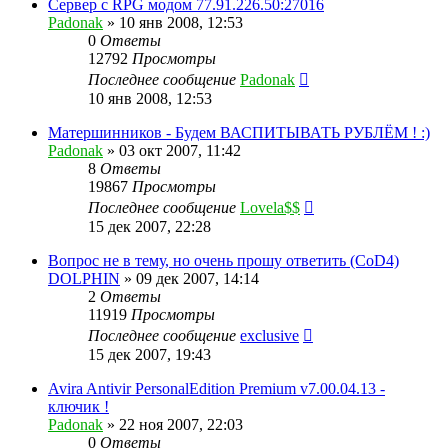
Сервер с RPG модом 77.91.226.50:27016
Padonak
»
10 янв 2008, 12:53
0
Ответы
12792
Просмотры
Последнее сообщение
Padonak
10 янв 2008, 12:53
Матершинников - Будем ВАСПИТЫВАТЬ РУБЛЁМ ! :)
Padonak
»
03 окт 2007, 11:42
8
Ответы
19867
Просмотры
Последнее сообщение
Lovela$$
15 дек 2007, 22:28
Вопрос не в тему, но очень прошу ответить (CoD4)
DOLPHIN
»
09 дек 2007, 14:14
2
Ответы
11919
Просмотры
Последнее сообщение
exclusive
15 дек 2007, 19:43
Avira Antivir PersonalEdition Premium v7.00.04.13 -
ключик !
Padonak
»
22 ноя 2007, 22:03
0
Ответы