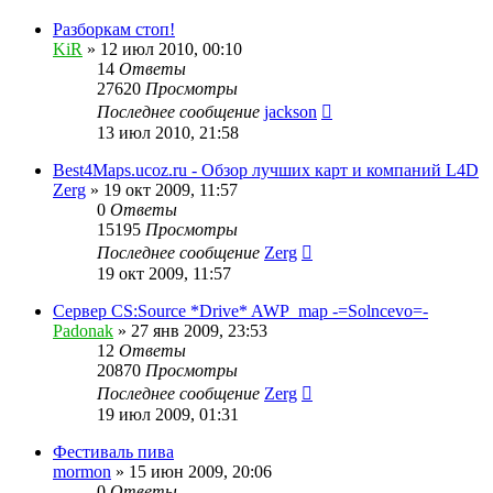
Разборкам стоп!
KiR
»
12 июл 2010, 00:10
14
Ответы
27620
Просмотры
Последнее сообщение
jackson
13 июл 2010, 21:58
Best4Maps.ucoz.ru - Обзор лучших карт и компаний L4D
Zerg
»
19 окт 2009, 11:57
0
Ответы
15195
Просмотры
Последнее сообщение
Zerg
19 окт 2009, 11:57
Сервер CS:Source *Drive* AWP_map -=Solncevo=-
Padonak
»
27 янв 2009, 23:53
12
Ответы
20870
Просмотры
Последнее сообщение
Zerg
19 июл 2009, 01:31
Фестиваль пива
mormon
»
15 июн 2009, 20:06
0
Ответы