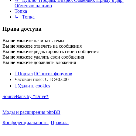
↳ Куплю. Продам. Впарю. Обменяю. Приму в дар.
Обменяю на пиво
Топка
↳ Топка
Права доступа
Вы
не можете
начинать темы
Вы
не можете
отвечать на сообщения
Вы
не можете
редактировать свои сообщения
Вы
не можете
удалять свои сообщения
Вы
не можете
добавлять вложения
Портал
Список форумов
Часовой пояс:
UTC+03:00
Удалить cookies
SourceBans by *Drive*
Моды и расширения phpBB
Конфиденциальность
|
Правила