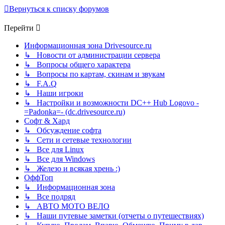
Вернуться к списку форумов
Перейти
Информационная зона Drivesource.ru
↳ Новости от администрации сервера
↳ Вопросы общего характера
↳ Вопросы по картам, скинам и звукам
↳ F.A.Q
↳ Наши игроки
↳ Настройки и возможности DC++ Hub Logovo -
=Padonka=- (dc.drivesource.ru)
Софт & Хард
↳ Обсуждение софта
↳ Сети и сетевые технологии
↳ Все для Linux
↳ Все для Windows
↳ Железо и всякая хрень :)
ОффТоп
↳ Информационная зона
↳ Все подряд
↳ АВТО МОТО ВЕЛО
↳ Наши путевые заметки (отчеты о путешествиях)