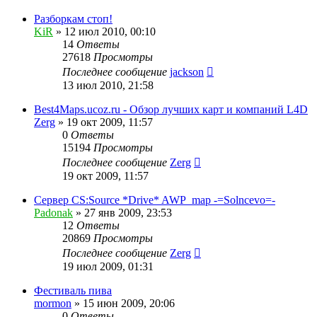
Разборкам стоп!
KiR
»
12 июл 2010, 00:10
14
Ответы
27618
Просмотры
Последнее сообщение
jackson
13 июл 2010, 21:58
Best4Maps.ucoz.ru - Обзор лучших карт и компаний L4D
Zerg
»
19 окт 2009, 11:57
0
Ответы
15194
Просмотры
Последнее сообщение
Zerg
19 окт 2009, 11:57
Сервер CS:Source *Drive* AWP_map -=Solncevo=-
Padonak
»
27 янв 2009, 23:53
12
Ответы
20869
Просмотры
Последнее сообщение
Zerg
19 июл 2009, 01:31
Фестиваль пива
mormon
»
15 июн 2009, 20:06
0
Ответы