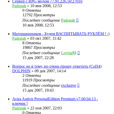
Сервер с RPG модом 77.91.226.50:27016
Padonak
»
10 янв 2008, 12:53
0
Ответы
12792
Просмотры
Последнее сообщение
Padonak
10 янв 2008, 12:53
Матершинников - Будем ВАСПИТЫВАТЬ РУБЛЁМ ! :)
Padonak
»
03 окт 2007, 11:42
8
Ответы
19867
Просмотры
Последнее сообщение
Lovela$$
15 дек 2007, 22:28
Вопрос не в тему, но очень прошу ответить (CoD4)
DOLPHIN
»
09 дек 2007, 14:14
2
Ответы
11919
Просмотры
Последнее сообщение
exclusive
15 дек 2007, 19:43
Avira Antivir PersonalEdition Premium v7.00.04.13 -
ключик !
Padonak
»
22 ноя 2007, 22:03
0
Ответы