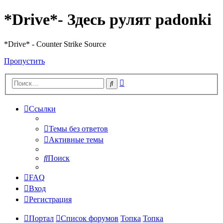
*Drive*- Здесь рулят padonki
*Drive* - Counter Strike Source
Пропустить
Расширенный
Поиск
поиск
Ссылки
Темы без ответов
Активные темы
Поиск
FAQ
Вход
Регистрация
Портал
Список форумов
Топка
Топка