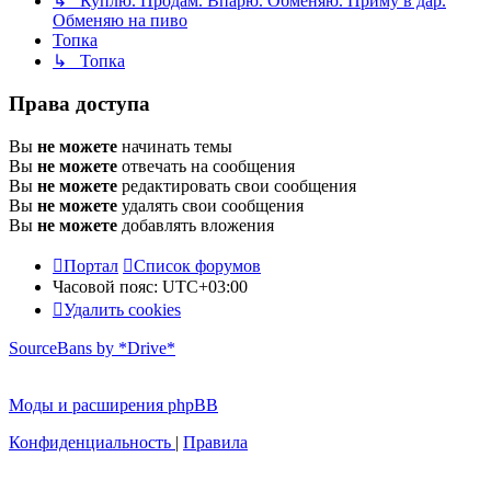
↳ Куплю. Продам. Впарю. Обменяю. Приму в дар.
Обменяю на пиво
Топка
↳ Топка
Права доступа
Вы
не можете
начинать темы
Вы
не можете
отвечать на сообщения
Вы
не можете
редактировать свои сообщения
Вы
не можете
удалять свои сообщения
Вы
не можете
добавлять вложения
Портал
Список форумов
Часовой пояс:
UTC+03:00
Удалить cookies
SourceBans by *Drive*
Моды и расширения phpBB
Конфиденциальность
|
Правила