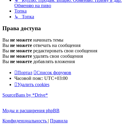
↳ Куплю. Продам. Впарю. Обменяю. Приму в дар.
Обменяю на пиво
Топка
↳ Топка
Права доступа
Вы
не можете
начинать темы
Вы
не можете
отвечать на сообщения
Вы
не можете
редактировать свои сообщения
Вы
не можете
удалять свои сообщения
Вы
не можете
добавлять вложения
Портал
Список форумов
Часовой пояс:
UTC+03:00
Удалить cookies
SourceBans by *Drive*
Моды и расширения phpBB
Конфиденциальность
|
Правила