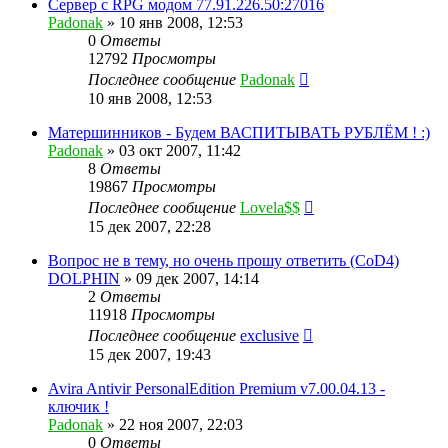
Сервер с RPG модом 77.91.226.50:27016
Padonak
»
10 янв 2008, 12:53
0
Ответы
12792
Просмотры
Последнее сообщение
Padonak
10 янв 2008, 12:53
Матершинников - Будем ВАСПИТЫВАТЬ РУБЛЁМ ! :)
Padonak
»
03 окт 2007, 11:42
8
Ответы
19867
Просмотры
Последнее сообщение
Lovela$$
15 дек 2007, 22:28
Вопрос не в тему, но очень прошу ответить (CoD4)
DOLPHIN
»
09 дек 2007, 14:14
2
Ответы
11918
Просмотры
Последнее сообщение
exclusive
15 дек 2007, 19:43
Avira Antivir PersonalEdition Premium v7.00.04.13 -
ключик !
Padonak
»
22 ноя 2007, 22:03
0
Ответы