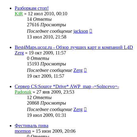
Разборкам стоп!
KiR
»
12 июл 2010, 00:10
14
Ответы
27616
Просмотры
Последнее сообщение
jackson
13 июл 2010, 21:58
Best4Maps.ucoz.ru - Обзор лучших карт и компаний L4D
Zerg
»
19 окт 2009, 11:57
0
Ответы
15193
Просмотры
Последнее сообщение
Zerg
19 окт 2009, 11:57
Сервер CS:Source *Drive* AWP_map -=Solncevo=-
Padonak
»
27 янв 2009, 23:53
12
Ответы
20868
Просмотры
Последнее сообщение
Zerg
19 июл 2009, 01:31
Фестиваль пива
mormon
»
15 июн 2009, 20:06
0
Ответы