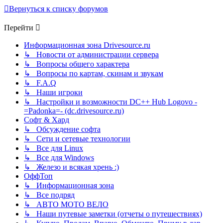
Вернуться к списку форумов
Перейти
Информационная зона Drivesource.ru
↳ Новости от администрации сервера
↳ Вопросы общего характера
↳ Вопросы по картам, скинам и звукам
↳ F.A.Q
↳ Наши игроки
↳ Настройки и возможности DC++ Hub Logovo -
=Padonka=- (dc.drivesource.ru)
Софт & Хард
↳ Обсуждение софта
↳ Сети и сетевые технологии
↳ Все для Linux
↳ Все для Windows
↳ Железо и всякая хрень :)
ОффТоп
↳ Информационная зона
↳ Все подряд
↳ АВТО МОТО ВЕЛО
↳ Наши путевые заметки (отчеты о путешествиях)