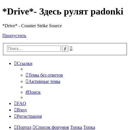
*Drive*- Здесь рулят padonki
*Drive* - Counter Strike Source
Пропустить
Расширенный
Поиск
поиск
Ссылки
Темы без ответов
Активные темы
Поиск
FAQ
Вход
Регистрация
Портал
Список форумов
Топка
Топка