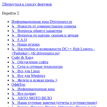
Вернуться к списку форумов
Перейти
Информационная зона Drivesource.ru
↳ Новости от администрации сервера
↳ Вопросы общего характера
↳ Вопросы по картам, скинам и звукам
↳ F.A.Q
↳ Наши игроки
↳ Настройки и возможности DC++ Hub Logovo -
=Padonka=- (dc.drivesource.ru)
Софт & Хард
↳ Обсуждение софта
↳ Сети и сетевые технологии
↳ Все для Linux
↳ Все для Windows
↳ Железо и всякая хрень :)
ОффТоп
↳ Информационная зона
↳ Все подряд
↳ АВТО МОТО ВЕЛО
↳ Наши путевые заметки (отчеты о путешествиях)