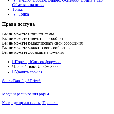
↳ Куплю. Продам. Впарю. Обменяю. Приму в дар.
Обменяю на пиво
Топка
↳ Топка
Права доступа
Вы
не можете
начинать темы
Вы
не можете
отвечать на сообщения
Вы
не можете
редактировать свои сообщения
Вы
не можете
удалять свои сообщения
Вы
не можете
добавлять вложения
Портал
Список форумов
Часовой пояс:
UTC+03:00
Удалить cookies
SourceBans by *Drive*
Моды и расширения phpBB
Конфиденциальность
|
Правила