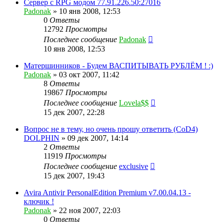
Сервер с RPG модом 77.91.226.50:27016
Padonak
»
10 янв 2008, 12:53
0
Ответы
12792
Просмотры
Последнее сообщение
Padonak
10 янв 2008, 12:53
Матершинников - Будем ВАСПИТЫВАТЬ РУБЛЁМ ! :)
Padonak
»
03 окт 2007, 11:42
8
Ответы
19867
Просмотры
Последнее сообщение
Lovela$$
15 дек 2007, 22:28
Вопрос не в тему, но очень прошу ответить (CoD4)
DOLPHIN
»
09 дек 2007, 14:14
2
Ответы
11919
Просмотры
Последнее сообщение
exclusive
15 дек 2007, 19:43
Avira Antivir PersonalEdition Premium v7.00.04.13 -
ключик !
Padonak
»
22 ноя 2007, 22:03
0
Ответы