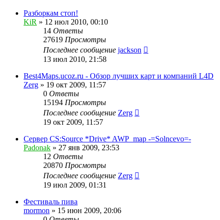
Разборкам стоп!
KiR
»
12 июл 2010, 00:10
14
Ответы
27619
Просмотры
Последнее сообщение
jackson
13 июл 2010, 21:58
Best4Maps.ucoz.ru - Обзор лучших карт и компаний L4D
Zerg
»
19 окт 2009, 11:57
0
Ответы
15194
Просмотры
Последнее сообщение
Zerg
19 окт 2009, 11:57
Сервер CS:Source *Drive* AWP_map -=Solncevo=-
Padonak
»
27 янв 2009, 23:53
12
Ответы
20870
Просмотры
Последнее сообщение
Zerg
19 июл 2009, 01:31
Фестиваль пива
mormon
»
15 июн 2009, 20:06
0
Ответы