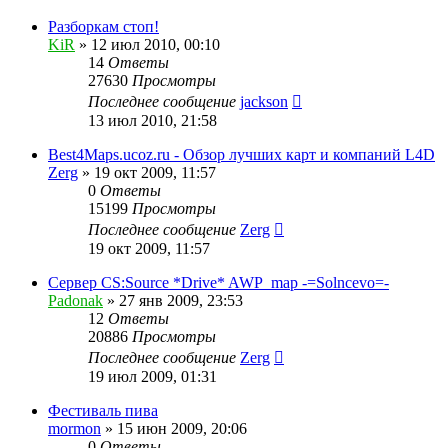
Разборкам стоп!
KiR
»
12 июл 2010, 00:10
14
Ответы
27630
Просмотры
Последнее сообщение
jackson
13 июл 2010, 21:58
Best4Maps.ucoz.ru - Обзор лучших карт и компаний L4D
Zerg
»
19 окт 2009, 11:57
0
Ответы
15199
Просмотры
Последнее сообщение
Zerg
19 окт 2009, 11:57
Сервер CS:Source *Drive* AWP_map -=Solncevo=-
Padonak
»
27 янв 2009, 23:53
12
Ответы
20886
Просмотры
Последнее сообщение
Zerg
19 июл 2009, 01:31
Фестиваль пива
mormon
»
15 июн 2009, 20:06
0
Ответы