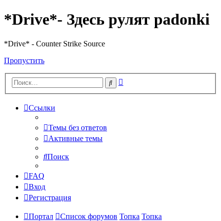
*Drive*- Здесь рулят padonki
*Drive* - Counter Strike Source
Пропустить
Расширенный
Поиск
поиск
Ссылки
Темы без ответов
Активные темы
Поиск
FAQ
Вход
Регистрация
Портал
Список форумов
Топка
Топка