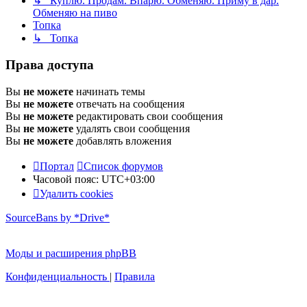
↳ Куплю. Продам. Впарю. Обменяю. Приму в дар.
Обменяю на пиво
Топка
↳ Топка
Права доступа
Вы
не можете
начинать темы
Вы
не можете
отвечать на сообщения
Вы
не можете
редактировать свои сообщения
Вы
не можете
удалять свои сообщения
Вы
не можете
добавлять вложения
Портал
Список форумов
Часовой пояс:
UTC+03:00
Удалить cookies
SourceBans by *Drive*
Моды и расширения phpBB
Конфиденциальность
|
Правила