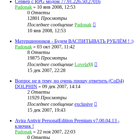
Сервер с RPG модом 77.91.226.50:27016
Padonak
»
10 янв 2008, 12:53
0
Ответы
12801
Просмотры
Последнее сообщение
Padonak
10 янв 2008, 12:53
Матершинников - Будем ВАСПИТЫВАТЬ РУБЛЁМ ! :)
Padonak
»
03 окт 2007, 11:42
8
Ответы
19875
Просмотры
Последнее сообщение
Lovela$$
15 дек 2007, 22:28
Вопрос не в тему, но очень прошу ответить (CoD4)
DOLPHIN
»
09 дек 2007, 14:14
2
Ответы
11929
Просмотры
Последнее сообщение
exclusive
15 дек 2007, 19:43
Avira Antivir PersonalEdition Premium v7.00.04.13 -
ключик !
Padonak
»
22 ноя 2007, 22:03
0
Ответы