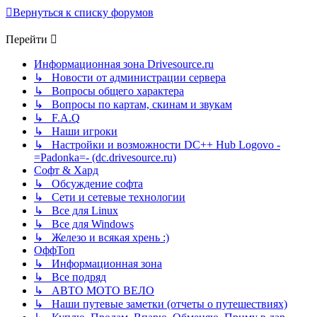
Вернуться к списку форумов
Перейти
Информационная зона Drivesource.ru
↳ Новости от администрации сервера
↳ Вопросы общего характера
↳ Вопросы по картам, скинам и звукам
↳ F.A.Q
↳ Наши игроки
↳ Настройки и возможности DC++ Hub Logovo -
=Padonka=- (dc.drivesource.ru)
Софт & Хард
↳ Обсуждение софта
↳ Сети и сетевые технологии
↳ Все для Linux
↳ Все для Windows
↳ Железо и всякая хрень :)
ОффТоп
↳ Информационная зона
↳ Все подряд
↳ АВТО МОТО ВЕЛО
↳ Наши путевые заметки (отчеты о путешествиях)