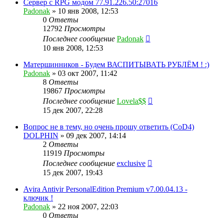
Сервер с RPG модом 77.91.226.50:27016
Padonak
»
10 янв 2008, 12:53
0
Ответы
12792
Просмотры
Последнее сообщение
Padonak
10 янв 2008, 12:53
Матершинников - Будем ВАСПИТЫВАТЬ РУБЛЁМ ! :)
Padonak
»
03 окт 2007, 11:42
8
Ответы
19867
Просмотры
Последнее сообщение
Lovela$$
15 дек 2007, 22:28
Вопрос не в тему, но очень прошу ответить (CoD4)
DOLPHIN
»
09 дек 2007, 14:14
2
Ответы
11919
Просмотры
Последнее сообщение
exclusive
15 дек 2007, 19:43
Avira Antivir PersonalEdition Premium v7.00.04.13 -
ключик !
Padonak
»
22 ноя 2007, 22:03
0
Ответы