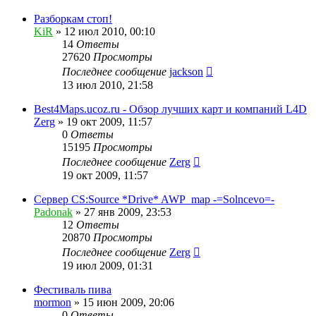
Разборкам стоп!
KiR
»
12 июл 2010, 00:10
14
Ответы
27620
Просмотры
Последнее сообщение
jackson
13 июл 2010, 21:58
Best4Maps.ucoz.ru - Обзор лучших карт и компаний L4D
Zerg
»
19 окт 2009, 11:57
0
Ответы
15195
Просмотры
Последнее сообщение
Zerg
19 окт 2009, 11:57
Сервер CS:Source *Drive* AWP_map -=Solncevo=-
Padonak
»
27 янв 2009, 23:53
12
Ответы
20870
Просмотры
Последнее сообщение
Zerg
19 июл 2009, 01:31
Фестиваль пива
mormon
»
15 июн 2009, 20:06
0
Ответы