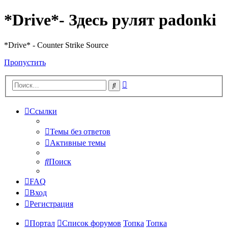
*Drive*- Здесь рулят padonki
*Drive* - Counter Strike Source
Пропустить
Расширенный
Поиск
поиск
Ссылки
Темы без ответов
Активные темы
Поиск
FAQ
Вход
Регистрация
Портал
Список форумов
Топка
Топка