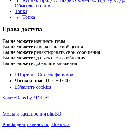
↳ Куплю. Продам. Впарю. Обменяю. Приму в дар.
Обменяю на пиво
Топка
↳ Топка
Права доступа
Вы
не можете
начинать темы
Вы
не можете
отвечать на сообщения
Вы
не можете
редактировать свои сообщения
Вы
не можете
удалять свои сообщения
Вы
не можете
добавлять вложения
Портал
Список форумов
Часовой пояс:
UTC+03:00
Удалить cookies
SourceBans by *Drive*
Моды и расширения phpBB
Конфиденциальность
|
Правила