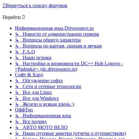
Вернуться к списку форумов
Перейти
Информационная зона Drivesource.ru
↳ Новости от администрации сервера
↳ Вопросы общего характера
↳ Вопросы по картам, скинам и звукам
↳ F.A.Q
↳ Наши игроки
↳ Настройки и возможности DC++ Hub Logovo -
=Padonka=- (dc.drivesource.ru)
Софт & Хард
↳ Обсуждение софта
↳ Сети и сетевые технологии
↳ Все для Linux
↳ Все для Windows
↳ Железо и всякая хрень :)
ОффТоп
↳ Информационная зона
↳ Все подряд
↳ АВТО МОТО ВЕЛО
↳ Наши путевые заметки (отчеты о путешествиях)