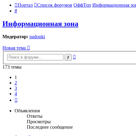
Портал
Список форумов
ОффТоп
Информационная зо
Поиск
Информационная зона
Модератор:
padonki
Новая тема
Расширенный
Поиск
поиск
173 темы
1
2
3
4
След.
Объявления
Ответы
Просмотры
Последнее сообщение