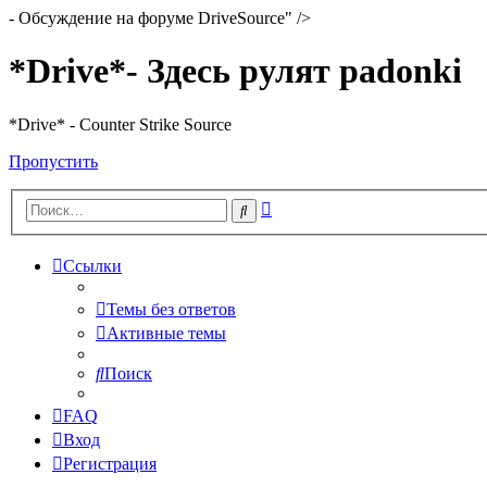
- Обсуждение на форуме DriveSource" />
*Drive*- Здесь рулят padonki
*Drive* - Counter Strike Source
Пропустить
Расширенный
Поиск
поиск
Ссылки
Темы без ответов
Активные темы
Поиск
FAQ
Вход
Регистрация