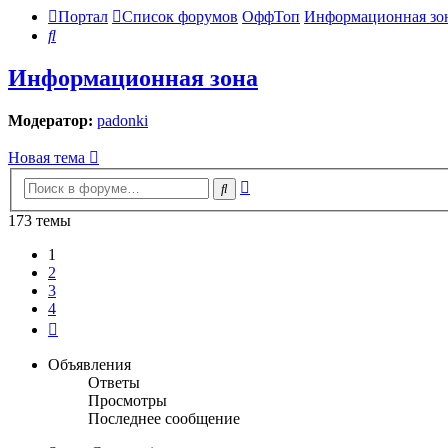
Портал
Список форумов
ОффТоп
Информационная зо
Поиск
Информационная зона
Модератор:
padonki
Новая тема
Расширенный
Поиск
поиск
173 темы
1
2
3
4
След.
Объявления
Ответы
Просмотры
Последнее сообщение