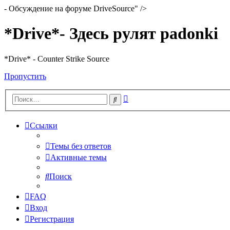
- Обсуждение на форуме DriveSource" />
*Drive*- Здесь рулят padonki
*Drive* - Counter Strike Source
Пропустить
Расширенный
Поиск
поиск
Ссылки
Темы без ответов
Активные темы
Поиск
FAQ
Вход
Регистрация