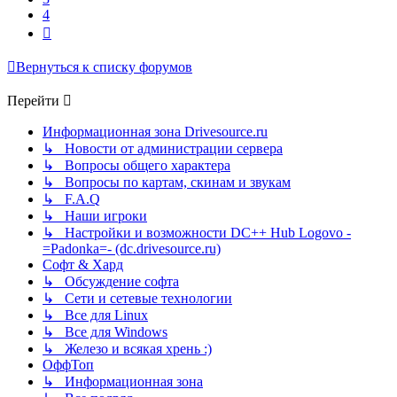
4
След.
Вернуться к списку форумов
Перейти
Информационная зона Drivesource.ru
↳ Новости от администрации сервера
↳ Вопросы общего характера
↳ Вопросы по картам, скинам и звукам
↳ F.A.Q
↳ Наши игроки
↳ Настройки и возможности DC++ Hub Logovo -
=Padonka=- (dc.drivesource.ru)
Софт & Хард
↳ Обсуждение софта
↳ Сети и сетевые технологии
↳ Все для Linux
↳ Все для Windows
↳ Железо и всякая хрень :)
ОффТоп
↳ Информационная зона