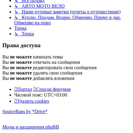
↳ Все подряд
↳ АВТО МОТО ВЕЛО
↳ Наши путевые заметки (отчеты о путешествиях)
↳ Куплю. Продам. Впарю. Обменяю. Приму в дар.
Обменяю на пиво
Топка
↳ Топка
Права доступа
Вы
не можете
начинать темы
Вы
не можете
отвечать на сообщения
Вы
не можете
редактировать свои сообщения
Вы
не можете
удалять свои сообщения
Вы
не можете
добавлять вложения
Портал
Список форумов
Часовой пояс:
UTC+03:00
Удалить cookies
SourceBans by *Drive*
Моды и расширения phpBB