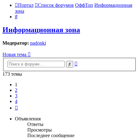
Портал
Список форумов
ОффТоп
Информационная
зона
Поиск
Информационная зона
Модератор:
padonki
Новая тема
Расширенный
Поиск
поиск
173 темы
1
2
3
4
След.
Объявления
Ответы
Просмотры
Последнее сообщение