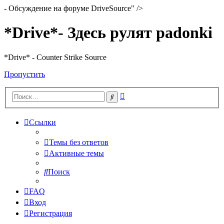
- Обсуждение на форуме DriveSource" />
*Drive*- Здесь рулят padonki
*Drive* - Counter Strike Source
Пропустить
Расширенный
Поиск
поиск
Ссылки
Темы без ответов
Активные темы
Поиск
FAQ
Вход
Регистрация